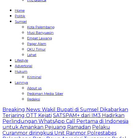
Home
Politik
Sumsel
Kota Palembang
Musi Banyuasin
Empat Lawang
Pagar Alam
OKU Timur
Lahat
Lifestyle
Advertorial
Hukum
Kriminal
Lainnya
About us
Pedoman Media Siber
Redaksi
Breaking News: Wakil Bupati di Sumsel Dikabarkan
Terjaring OTT Kejati
SATSPAM+ dari IM3 Hadirkan
Perlindungan WhatsApp Call Pertama di Indonesia
untuk Amankan Pejuang Ramadan
Pelaku
Curanmor diringkusi Unit Ranmor Polrestabes