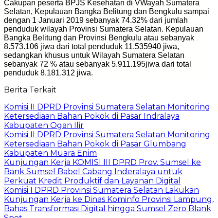
Cakupan peserta BPJS Kesehatan di VWayah Sumatera
Selatan, Kepulauan Bangka Belitung dan Bengkulu sampai
dengan 1 Januari 2019 sebanyak 74.32% dari jumlah
penduduk wilayah Provinsi Sumatera Selatan. Kepulauan
Bangka Belitung dan Provinsi Bengkulu atau sebanyak
8.573.106 jiwa dari total penduduk 11.535940 jiwa,
sedangkan khusus untuk Wilayah Sumatera Selatan
sebanyak 72 % atau sebanyak 5.911.195jiwa dari total
penduduk 8.181.312 jiwa.
Berita Terkait
Komisi II DPRD Provinsi Sumatera Selatan Monitoring
Ketersediaan Bahan Pokok di Pasar Indralaya
Kabupaten Ogan Ilir
Komisi II DPRD Provinsi Sumatera Selatan Monitoring
Ketersediaan Bahan Pokok di Pasar Glumbang
Kabupaten Muara Enim
Kunjungan Kerja KOMISI III DPRD Prov. Sumsel ke
Bank Sumsel Babel Cabang Inderalaya untuk
Perkuat Kredit Produktif dan Layanan Digital
Komisi I DPRD Provinsi Sumatera Selatan Lakukan
Kunjungan Kerja ke Dinas Kominfo Provinsi Lampung,
Bahas Transformasi Digital hingga Sumsel Zero Blank
Spot