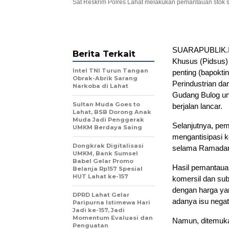
Sat Reskrim Polres Lahat melakukan pemantauan stok se
SUARAPUBLIK.ID,
Berita Terkait
Khusus (Pidsus)
Intel TNI Turun Tangan
penting (bapokti
Obrak-Abrik Sarang
Perindustrian d
Narkoba di Lahat
Gudang Bulog un
Sultan Muda Goes to
berjalan lancar.
Lahat, BSB Dorong Anak
Muda Jadi Penggerak
Selanjutnya, pem
UMKM Berdaya Saing
mengantisipasi 
Dongkrak Digitalisasi
selama Ramada
UMKM, Bank Sumsel
Babel Gelar Promo
Hasil pemantaua
Belanja Rp157 Spesial
HUT Lahat ke-157
komersil dan sub
dengan harga yang
DPRD Lahat Gelar
adanya isu nega
Paripurna Istimewa Hari
Jadi ke-157, Jadi
Momentum Evaluasi dan
Namun, ditemuka
Penguatan