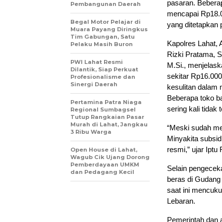
pasaran. Bebera
Pembangunan Daerah
mencapai Rp18.00
Begal Motor Pelajar di
yang ditetapkan 
Muara Payang Diringkus
Tim Gabungan, Satu
Kapolres Lahat,
Pelaku Masih Buron
Rizki Pratama, S.
PWI Lahat Resmi
M.Si., menjelask
Dilantik, Siap Perkuat
sekitar Rp16.000
Profesionalisme dan
Sinergi Daerah
kesulitan dalam 
Beberapa toko b
Pertamina Patra Niaga
sering kali tidak 
Regional Sumbagsel
Tutup Rangkaian Pasar
Murah di Lahat, Jangkau
“Meski sudah mel
3 Ribu Warga
Minyakita subsidi
resmi,” ujar Iptu
Open House di Lahat,
Wagub Cik Ujang Dorong
Pemberdayaan UMKM
Selain pengeceka
dan Pedagang Kecil
beras di Gudang 
saat ini mencuk
Lebaran.
Pemerintah dan