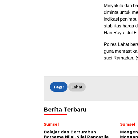
Minyakita dan ba
diminta untuk m
indikasi penimb
stabilitas harga
Hari Raya Idul Fit
Polres Lahat ber
guna memastikan
suci Ramadan. 
Tag :
Lahat
Berita Terbaru
Sumsel
Sumsel
Belajar dan Bertumbuh
Mengena
Bersama Nilai-Nilai Pancasila
Mengam