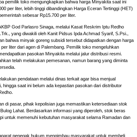
pa pemilik toko mengungkapkan bahwa harga Minyakita saat ini
0 per liter, lebih tinggi dibandingkan Harga Eceran Tertinggi (HET)
pemerintah sebesar Rp15.700 per liter.
 AKBP God Parlasro Sinaga, melalui Kasat Reskrim Iptu Redho
Trk., yang diwakili oleh Kanit Pidsus Ipda Achmad Syarif, S.Psi.,
an bahwa minyak goreng subsidi tersebut didapatkan dengan harga
 per liter dari agen di Palembang. Pemilik toko mengeluhkan
mendapatkan pasokan Minyakita melalui jalur distribusi resmi.
ahkan telah melakukan pemesanan, namun barang yang diminta
tersedia.
akukan pendataan melalui dinas terkait agar bisa menjual
, hingga saat ini belum ada kepastian pasokan dari distributor
 Redho.
n di pasar, pihak kepolisian juga memastikan ketersediaan stok
Bulog Lahat. Berdasarkan informasi yang diperoleh, stok beras
upi untuk memenuhi kebutuhan masyarakat selama Ramadan dan
 aparat penegak hukum mengimbau masyarakat untuk membeli