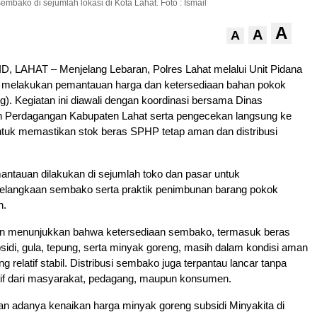
mbako di sejumlah lokasi di Kota Lahat. Foto : Ismail
A
A
A
 LAHAT – Menjelang Lebaran, Polres Lahat melalui Unit Pidana
 melakukan pemantauan harga dan ketersediaan bahan pokok
ng). Kegiatan ini diawali dengan koordinasi bersama Dinas
an Perdagangan Kabupaten Lahat serta pengecekan langsung ke
tuk memastikan stok beras SPHP tetap aman dan distribusi
antauan dilakukan di sejumlah toko dan pasar untuk
kelangkaan sembako serta praktik penimbunan barang pokok
n.
n menunjukkan bahwa ketersediaan sembako, termasuk beras
sidi, gula, tepung, serta minyak goreng, masih dalam kondisi aman
 relatif stabil. Distribusi sembako juga terpantau lancar tanpa
tif dari masyarakat, pedagang, maupun konsumen.
n adanya kenaikan harga minyak goreng subsidi Minyakita di