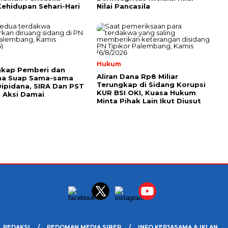
ehidupan Sehari-Hari
Nilai Pancasila
Hukum
gkap Pemberi dan
Aliran Dana Rp8 Miliar
ma Suap Sama-sama
Terungkap di Sidang Korupsi
ipidana, SIRA Dan PST
KUR BSI OKI, Kuasa Hukum
 Aksi Damai
Minta Pihak Lain Ikut Diusut
REDAKSI
PEDOMAN MEDIA SIBER
INFO KERJASAMA & IKLAN