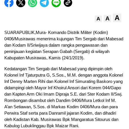
A
A
A
SUARAPUBLIK,Mura- Komando Distrik Militer (Kodim)
0406/Musirawas menerima kujungan Tim Sergab dari Mabesad
dan Kodam II/Sriwijaya dalam rangka pengawasan dan
peninjauan kegiatan Serapan Gabah (Sergab) di wilayah
Kabupaten Musirawas, Kamis (24/1/2019).
Kedatangan Tim Sergab dari Mabesad yang dipimpin oleh
Kolonel Inf Tjaturputra G, S.Sos., M.M. dengan anggota Kolonel
Inf Denny Marten Rihi dan Kolonel Inf Simurating Baskoro yang
didampingi oleh Mayor Inf Khoirul Ansori dari Korem 044/Gapo
dan Kapten Arm Oki Imam Dipraja S.E. dari Ster Kodam II/Swj.
Rombongan disambut oleh Dandim 0406/Mura Letkol Inf M.
A’an Setiawan, S.Sos. di Markas Kodim 0406/Mura dan para
Perwira Staf serta para Danramil jajaran Kodim, dan dihadiri
oleh Kadistan Kab. Musirawas Bpk Mangaratua Sitourus dan
Kabulog Lubuklinggau Bpk Maizar Rani.