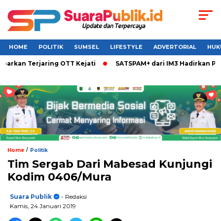
HOME
POLITIK
SUMSEL
LIFESTYLE
ADVERTORIAL
HUK
an Terjaring OTT Kejati
SATSPAM+ dari IM3 Hadirkan Perlin
/
Home
Politik
Tim Sergab Dari Mabesad Kunjungi
Kodim 0406/Mura
Suara Publik
- Redaksi
Kamis, 24 Januari 2019