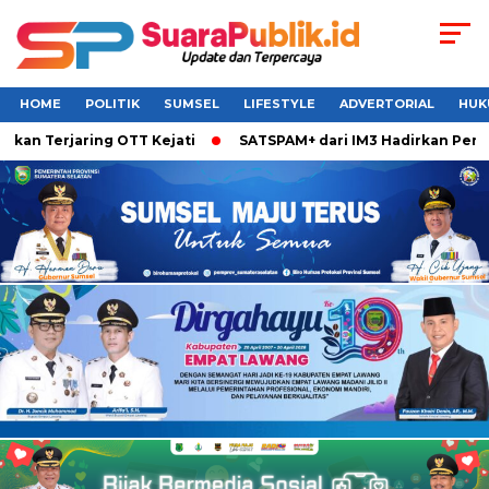
HOME
POLITIK
SUMSEL
LIFESTYLE
ADVERTORIAL
HUK
Terjaring OTT Kejati
SATSPAM+ dari IM3 Hadirkan Perlindun