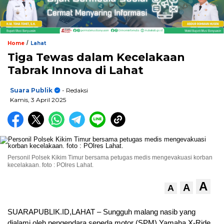
/
Home
Lahat
Tiga Tewas dalam Kecelakaan
Tabrak Innova di Lahat
Suara Publik
- Redaksi
Kamis, 3 April 2025
Personil Polsek Kikim Timur bersama petugas medis mengevakuasi korban
kecelakaan. foto : POlres Lahat.
A
A
A
SUARAPUBLIK.ID,LAHAT – Sungguh malang nasib yang
dialami oleh pengendara sepeda motor (SPM) Yamaha X-Ride