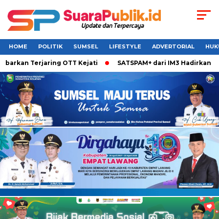
HOME
POLITIK
SUMSEL
LIFESTYLE
ADVERTORIAL
HUK
barkan Terjaring OTT Kejati
SATSPAM+ dari IM3 Hadirkan Pe