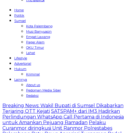
Home
Politik
Sumsel
Kota Palembang
Musi Banyuasin
Empat Lawang
Pagar Alam
OKU Timur
Lahat
Lifestyle
Advertorial
Hukum
Kriminal
Lainnya
About us
Pedoman Media Siber
Redaksi
Breaking News: Wakil Bupati di Sumsel Dikabarkan
Terjaring OTT Kejati
SATSPAM+ dari IM3 Hadirkan
Perlindungan WhatsApp Call Pertama di Indonesia
untuk Amankan Pejuang Ramadan
Pelaku
Curanmor diringkusi Unit Ranmor Polrestabes