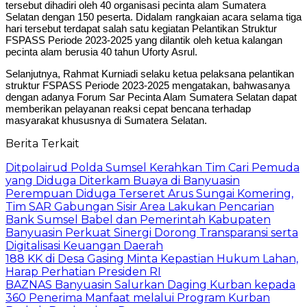
tersebut dihadiri oleh 40 organisasi pecinta alam Sumatera
Selatan dengan 150 peserta. Didalam rangkaian acara selama tiga
hari tersebut terdapat salah satu kegiatan Pelantikan Struktur
FSPASS Periode 2023-2025 yang dilantik oleh ketua kalangan
pecinta alam berusia 40 tahun Uforty Asrul.
Selanjutnya, Rahmat Kurniadi selaku ketua pelaksana pelantikan
struktur FSPASS Periode 2023-2025 mengatakan, bahwasanya
dengan adanya Forum Sar Pecinta Alam Sumatera Selatan dapat
memberikan pelayanan reaksi cepat bencana terhadap
masyarakat khususnya di Sumatera Selatan.
Berita Terkait
Ditpolairud Polda Sumsel Kerahkan Tim Cari Pemuda
yang Diduga Diterkam Buaya di Banyuasin
Perempuan Diduga Terseret Arus Sungai Komering,
Tim SAR Gabungan Sisir Area Lakukan Pencarian
Bank Sumsel Babel dan Pemerintah Kabupaten
Banyuasin Perkuat Sinergi Dorong Transparansi serta
Digitalisasi Keuangan Daerah
188 KK di Desa Gasing Minta Kepastian Hukum Lahan,
Harap Perhatian Presiden RI
BAZNAS Banyuasin Salurkan Daging Kurban kepada
360 Penerima Manfaat melalui Program Kurban