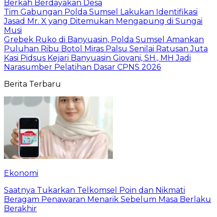
Berkah Berdayakan Desa
Tim Gabungan Polda Sumsel Lakukan Identifikasi
Jasad Mr. X yang Ditemukan Mengapung di Sungai
Musi
Grebek Ruko di Banyuasin, Polda Sumsel Amankan
Puluhan Ribu Botol Miras Palsu Senilai Ratusan Juta
Kasi Pidsus Kejari Banyuasin Giovani, SH., MH Jadi
Narasumber Pelatihan Dasar CPNS 2026
Berita Terbaru
Ekonomi
Saatnya Tukarkan Telkomsel Poin dan Nikmati
Beragam Penawaran Menarik Sebelum Masa Berlaku
Berakhir