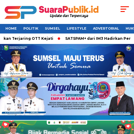
HOME
POLITIK
SUMSEL
LIFESTYLE
ADVERTORIAL
HUK
Terjaring OTT Kejati
SATSPAM+ dari IM3 Hadirkan Perlindun