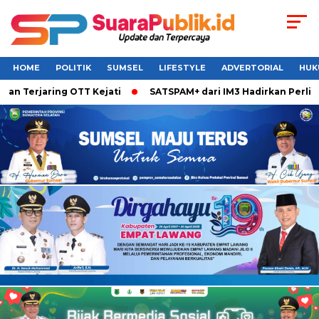
HOME
POLITIK
SUMSEL
LIFESTYLE
ADVERTORIAL
HUK
rjaring OTT Kejati
SATSPAM+ dari IM3 Hadirkan Perlindunga