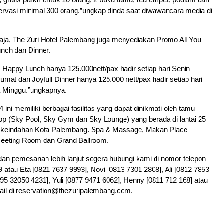
ervasi minimal 300 orang.”ungkap dinda saat diwawancara media di
saja, The Zuri Hotel Palembang juga menyediakan Promo All You
nch dan Dinner.
Happy Lunch hanya 125.000nett/pax hadir setiap hari Senin
mat dan Joyfull Dinner hanya 125.000 nett/pax hadir setiap hari
a Minggu.”ungkapnya.
4 ini memiliki berbagai fasilitas yang dapat dinikmati oleh tamu
Top (Sky Pool, Sky Gym dan Sky Lounge) yang berada di lantai 25
 keindahan Kota Palembang. Spa & Massage, Makan Place
Meeting Room dan Grand Ballroom.
dan pemesanan lebih lanjut segera hubungi kami di nomor telepon
 atau Eta [0821 7637 9993], Novi [0813 7301 2808], Ali [0812 7853
95 32050 4231], Yuli [0877 9471 6062], Henny [0811 712 168] atau
ail di reservation@thezuripalembang.com.