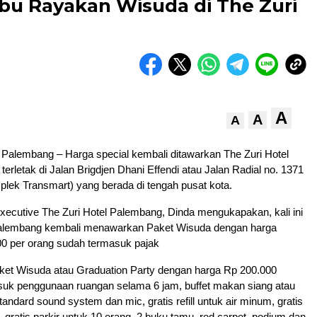
bu Rayakan Wisuda di The Zuri
A
A
A
lembang – Harga special kembali ditawarkan The Zuri Hotel
erletak di Jalan Brigdjen Dhani Effendi atau Jalan Radial no. 1371
lek Transmart) yang berada di tengah pusat kota.
Executive The Zuri Hotel Palembang, Dinda mengukapakan, kali ini
Palembang kembali menawarkan Paket Wisuda dengan harga
00 per orang sudah termasuk pajak
aket Wisuda atau Graduation Party dengan harga Rp 200.000
asuk penggunaan ruangan selama 6 jam, buffet makan siang atau
ndard sound system dan mic, gratis refill untuk air minum, gratis
, gratis parkir untuk 10 orang, 2 buku tamu, red carpet, podium dan