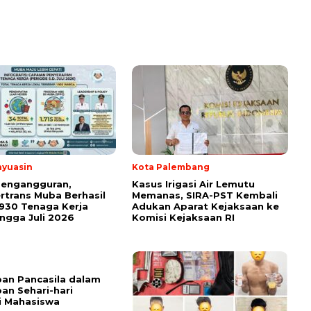
nyuasin
Kota Palembang
Pengangguran,
Kasus Irigasi Air Lemutu
rtrans Muba Berhasil
Memanas, SIRA-PST Kembali
.930 Tenaga Kerja
Adukan Aparat Kejaksaan ke
ingga Juli 2026
Komisi Kejaksaan RI
an Pancasila dalam
an Sehari-hari
i Mahasiswa