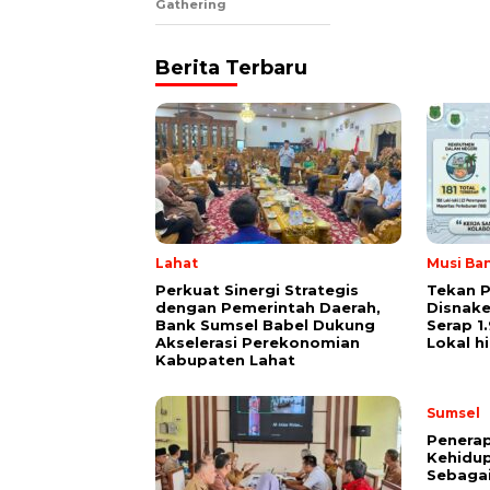
Gathering
Berita Terbaru
Lahat
Musi Ba
Perkuat Sinergi Strategis
Tekan 
dengan Pemerintah Daerah,
Disnake
Bank Sumsel Babel Dukung
Serap 1
Akselerasi Perekonomian
Lokal h
Kabupaten Lahat
Sumsel
Penerap
Kehidup
Sebaga