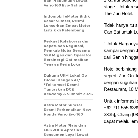
dan Prabumulih Lewat
Vario 160 Evo-Nation
stage. Untuk res
The Zuri Hotel.
Indomobil eMotor Bidik
Pasar Sumsel, Resmi
Tidak hanya itu 
Luncurkan Empat Motor
Listrik di Palembang
Can Eat untuk Lu
Perkuat Kolaborasi dan
“Untuk Harganya 
Kepatuhan Regulasi,
sampai dengan Ju
Pemkab Muba Bersama
SKK Migas dan Operator
dari Senin hingg
Bersinergi Optimalkan
Tenaga Kerja Lokal
Hotel berbintang 
seperti Zuri On 
Dukung UKM Lokal Go
Global dengan AI,*
dengan suguhan
*Telkomsel Resmi
Restaurant, 10 
Tuntaskan DCE
Academy & Summit 2026
Untuk informasi 
Astra Motor Sumsel
+62 711 555 6389
Resmi Perkenalkan New
3335], Chang [08
Honda Vario Evo 160
dapat melalui em
Astra Motor Plaju dan
FIFGROUP Apresiasi
Konsumen Loyal Lewat