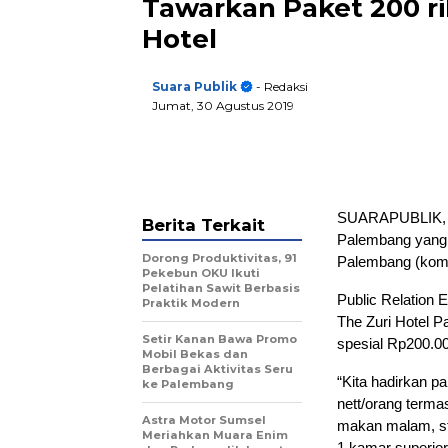
Tawarkan Paket 200 ri
Hotel
Suara Publik
- Redaksi
Jumat, 30 Agustus 2019
SUARAPUBLIK, Pa
Berita Terkait
Palembang yang t
Dorong Produktivitas, 91
Palembang (komp
Pekebun OKU Ikuti
Pelatihan Sawit Berbasis
Public Relation 
Praktik Modern
The Zuri Hotel 
Setir Kanan Bawa Promo
spesial Rp200.0
Mobil Bekas dan
Berbagai Aktivitas Seru
“Kita hadirkan p
ke Palembang
nett/orang term
Astra Motor Sumsel
makan malam, sta
Meriahkan Muara Enim
1 kamar superior