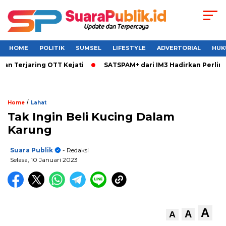
HOME
POLITIK
SUMSEL
LIFESTYLE
ADVERTORIAL
HUK
erjaring OTT Kejati
SATSPAM+ dari IM3 Hadirkan Perlindung
/
Home
Lahat
Tak Ingin Beli Kucing Dalam
Karung
Suara Publik
- Redaksi
Selasa, 10 Januari 2023
A
A
A