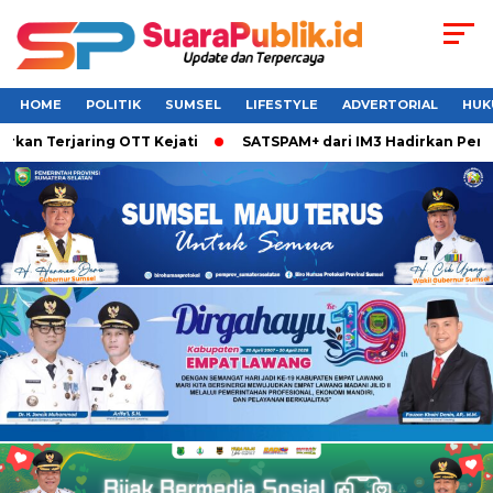
HOME
POLITIK
SUMSEL
LIFESTYLE
ADVERTORIAL
HUK
n Terjaring OTT Kejati
SATSPAM+ dari IM3 Hadirkan Perlind