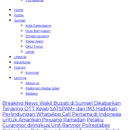
Home
Politik
Sumsel
Kota Palembang
Musi Banyuasin
Empat Lawang
Pagar Alam
OKU Timur
Lahat
Lifestyle
Advertorial
Hukum
Kriminal
Lainnya
About us
Pedoman Media Siber
Redaksi
Breaking News: Wakil Bupati di Sumsel Dikabarkan
Terjaring OTT Kejati
SATSPAM+ dari IM3 Hadirkan
Perlindungan WhatsApp Call Pertama di Indonesia
untuk Amankan Pejuang Ramadan
Pelaku
Curanmor diringkusi Unit Ranmor Polrestabes