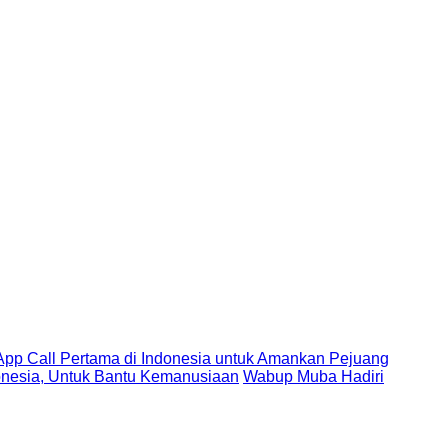
ngan WhatsApp Call Pertama di Indonesia untuk
esiasi Turnamen Padel AMA Indonesia, Untuk Bantu
ik