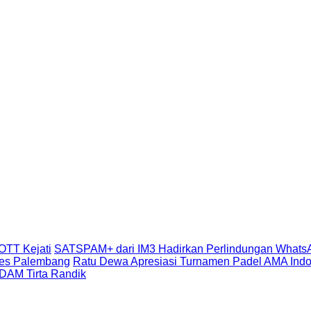
aring OTT Kejati
SATSPAM+ dari IM3 Hadirkan Perlindu
usi Unit Ranmor Polrestabes Palembang
Ratu Dewa Apr
, Tegaskan Komitmen Benahi Kinerja PDAM Tirta Rand