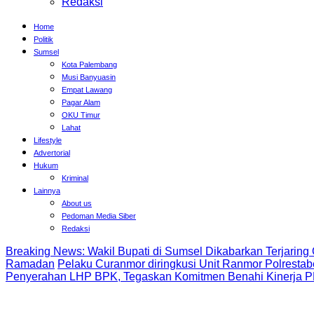
Pedoman Media Siber
Redaksi
Home
Politik
Sumsel
Kota Palembang
Musi Banyuasin
Empat Lawang
Pagar Alam
OKU Timur
Lahat
Lifestyle
Advertorial
Hukum
Kriminal
Lainnya
About us
Pedoman Media Siber
Redaksi
Breaking News: Wakil Bupati di Sumsel Dikabarkan Terj
Amankan Pejuang Ramadan
Pelaku Curanmor diringk
Kemanusiaan
Wabup Muba Hadiri Penyerahan LHP BPK