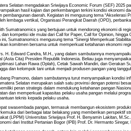
 Selatan mengadakan Sriwijaya Economic Forum (SEF) 2025 pada 
nyampaikan hasil kajian dan perkembangan terkini kondisi ekonomi d
jakan pembangunan daerah. Kegiatan ini mengusung tema “Akseler
oleh lembaga vertikal, Organisasi Perangkat Daerah (OPD), perbanka
th Sumatranomics yang bertujuan untuk mendorong ekonomi di region
an kompetisi ide mulai dari Call for Paper, Call for Opinion, hingga
ahun ini, Sumatranomics mengusung tema “Sinergi Memperkuat Stabi
nkan komitmen bersama untuk memperkuat ketahanan ekonomi region
 Drs. H. Edward Candra, M.H., yang dalam sambutannya menyampaika
(Asta Cita) Presiden Republik Indonesia. Beliau juga menyampaika
Optimasi Lahan Rawa (Oplah), Cetak Sawah Mandiri, dan Gerakan Su
ngga dan kelompok tani untuk menjadi produsen pangan yang tangg
mbang Pramono, dalam sambutannya turut menyampaikan kondisi infl
tera Selatan merupakan salah satu provinsi dengan potensi besar 
n memiliki peran strategis dalam mendukung ketahanan pangan Nasi
n dan memperkuat kapasitas pelaku usaha pangan melalui program
bantuan teknis kepada pelaku usaha.
epat swasembada pangan, termasuk membangun ekosistem produksi d
kemuka dari berbagai latar belakang yang memberikan perspektif s
t (LPPM) Universitas Sriwijaya Prof. H. Benyamin Lakitan, M.Sc., P
nomi dari Institut Pertanian Bogor (IPB) Prof. Dr. Hermanto Siregar,