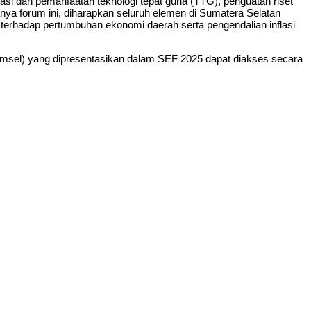
asi dan pemanfaatan teknologi tepat guna (TTG), penguatan riset
nya forum ini, diharapkan seluruh elemen di Sumatera Selatan
terhadap pertumbuhan ekonomi daerah serta pengendalian inflasi
umsel) yang dipresentasikan dalam SEF 2025 dapat diakses secara