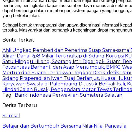
Kegiatan ini diharapkan dapat melahirkan sejumlah strategi pengua
pertanian, peningkatan kapasitas sumber daya manusia di sektor p
dapat bersinergi dalam membangun sistem pangan yang tangguh, ad
yang berkelanjutan.
Sebagai bentuk transparansi dan upaya diseminasi informasi kepa
terbuka. Masyarakat dan pemangku kepentingan dapat mengunduh lap
Berita Terkait
Ahli Ungkap Pemberi dan Penerima Suap Sama-sama Da
Aliran Dana Rp8 Miliar Terungkap di Sidang Korupsi K
Satu Minggu Hilang, Seorang Istri Dipergoki Suami Be
Fotosintesis Berhenti dan Asap Menumpuk, BMKG Was
Mertua dan Suami Terdakwa Ungkap Detik-detik Penu
Sidang Praperadilan Iwan Tuaji Berlanjut, Kuasa Huk
Karyawan Swasta di Palembang Ditusuk Berkali-kali, Ke
Hindari Jalan Rusak, Pengendara Motor Tewas Terlind
Tag :
Bank Indonesia Perwakilan Sumatera Selatan
Berita Terbaru
Sumsel
Belajar dan Bertumbuh Bersama Nilai-Nilai Pancasila