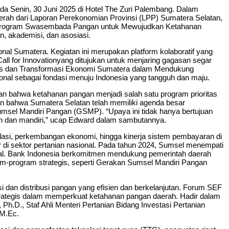
Senin, 30 Juni 2025 di Hotel The Zuri Palembang. Dalam
aerah dari Laporan Perekonomian Provinsi (LPP) Sumatera Selatan,
asi Program Swasembada Pangan untuk Mewujudkan Ketahanan
n, akademisi, dan asosiasi.
al Sumatera. Kegiatan ini merupakan platform kolaboratif yang
 Call for Innovationyang ditujukan untuk menjaring gagasan segar
litas dan Transformasi Ekonomi Sumatera dalam Mendukung
al sebagai fondasi menuju Indonesia yang tangguh dan maju.
n bahwa ketahanan pangan menjadi salah satu program prioritas
n bahwa Sumatera Selatan telah memiliki agenda besar
msel Mandiri Pangan (GSMP). “Upaya ini tidak hanya bertujuan
uh dan mandiri,” ucap Edward dalam sambutannya.
asi, perkembangan ekonomi, hingga kinerja sistem pembayaran di
di sektor pertanian nasional. Pada tahun 2024, Sumsel menempati
onal. Bank Indonesia berkomitmen mendukung pemerintah daerah
-program strategis, seperti Gerakan Sumsel Mandiri Pangan
an distribusi pangan yang efisien dan berkelanjutan. Forum SEF
trategis dalam memperkuat ketahanan pangan daerah. Hadir dalam
h.D., Staf Ahli Menteri Pertanian Bidang Investasi Pertanian
 M.Ec.