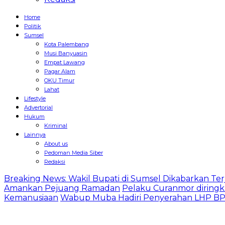
Home
Politik
Sumsel
Kota Palembang
Musi Banyuasin
Empat Lawang
Pagar Alam
OKU Timur
Lahat
Lifestyle
Advertorial
Hukum
Kriminal
Lainnya
About us
Pedoman Media Siber
Redaksi
Breaking News: Wakil Bupati di Sumsel Dikabarkan Terj
Amankan Pejuang Ramadan
Pelaku Curanmor diringk
Kemanusiaan
Wabup Muba Hadiri Penyerahan LHP BPK