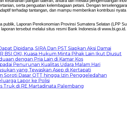
tan ketahanan pangan daerah, antara lain melalui pengembangan inov
ertanian, serta penguatan kelembagaan petani. Dengan terselenggara
aptif terhadap tantangan, dan mampu memberikan kontribusi nyata 
da publik, Laporan Perekonomian Provinsi Sumatera Selatan (LPP S
oran tersebut melalui situs resmi Bank Indonesia di www.bi.go.id.
pat Dipidana, SIRA Dan PST Siapkan Aksi Damai
UR BSI OKI, Kuasa Hukum Minta Pihak Lain Ikut Diusut
rduaan dengan Pria Lain di Kamar Kos
padai Penurunan Kualitas Udara Malam Hari
sukan yang Tewaskan Asep di Kertapati
um Soroti Dasar OTT hingga Izin Penggeledahan
luarga Lapor ke Polisi
as Truk di RE Martadinata Palembang