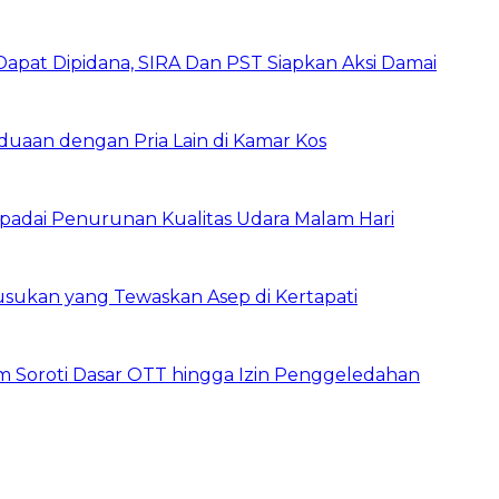
pat Dipidana, SIRA Dan PST Siapkan Aksi Damai
rduaan dengan Pria Lain di Kamar Kos
padai Penurunan Kualitas Udara Malam Hari
sukan yang Tewaskan Asep di Kertapati
um Soroti Dasar OTT hingga Izin Penggeledahan