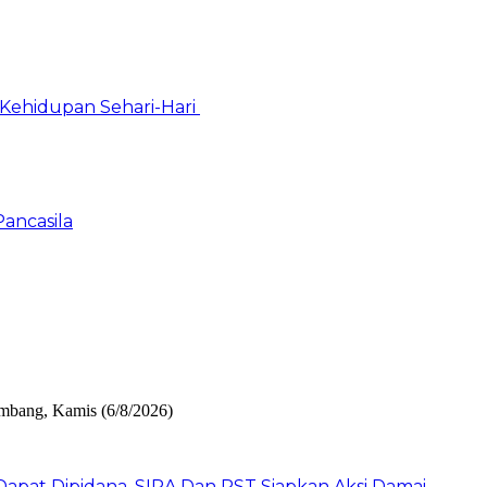
Kehidupan Sehari-Hari
Pancasila
pat Dipidana, SIRA Dan PST Siapkan Aksi Damai