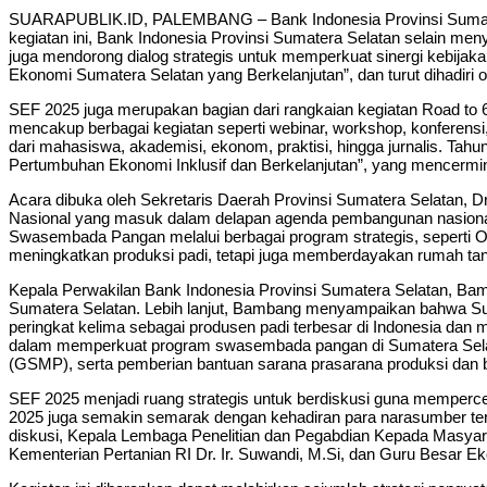
SUARAPUBLIK.ID, PALEMBANG – Bank Indonesia Provinsi Sumatera
kegiatan ini, Bank Indonesia Provinsi Sumatera Selatan selain me
juga mendorong dialog strategis untuk memperkuat sinergi kebi
Ekonomi Sumatera Selatan yang Berkelanjutan”, dan turut dihadiri 
SEF 2025 juga merupakan bagian dari rangkaian kegiatan Road to 6
mencakup berbagai kegiatan seperti webinar, workshop, konferensi, d
dari mahasiswa, akademisi, ekonom, praktisi, hingga jurnalis. T
Pertumbuhan Ekonomi Inklusif dan Berkelanjutan”, yang mencermi
Acara dibuka oleh Sekretaris Daerah Provinsi Sumatera Selatan,
Nasional yang masuk dalam delapan agenda pembangunan nasional 
Swasembada Pangan melalui berbagai program strategis, seperti 
meningkatkan produksi padi, tetapi juga memberdayakan rumah ta
Kepala Perwakilan Bank Indonesia Provinsi Sumatera Selatan, Ba
Sumatera Selatan. Lebih lanjut, Bambang menyampaikan bahwa Suma
peringkat kelima sebagai produsen padi terbesar di Indonesia da
dalam memperkuat program swasembada pangan di Sumatera Selata
(GSMP), serta pemberian bantuan sarana prasarana produksi dan 
SEF 2025 menjadi ruang strategis untuk berdiskusi guna memperc
2025 juga semakin semarak dengan kehadiran para narasumber ter
diskusi, Kepala Lembaga Penelitian dan Pegabdian Kepada Masyaraka
Kementerian Pertanian RI Dr. Ir. Suwandi, M.Si, dan Guru Besar Eko