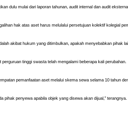
kan dulu mulai dari laporan tahunan, audit internal dan audit eksterna
ihan hak atas aset harus melulalui persetujuan kolektif kolegial pem
lai adalah akibat hukum yang ditimbulkan, apakah menyebabkan pihak l
t perguruan tinggi swasta telah mengalami beberapa kali perubahan.
empatan pemanfaatan aset melalui skema sewa selama 10 tahun den
da pihak penyewa apabila objek yang disewa akan dijual,” terangnya.