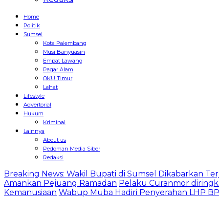
Home
Politik
Sumsel
Kota Palembang
Musi Banyuasin
Empat Lawang
Pagar Alam
OKU Timur
Lahat
Lifestyle
Advertorial
Hukum
Kriminal
Lainnya
About us
Pedoman Media Siber
Redaksi
Breaking News: Wakil Bupati di Sumsel Dikabarkan Terj
Amankan Pejuang Ramadan
Pelaku Curanmor diringk
Kemanusiaan
Wabup Muba Hadiri Penyerahan LHP BPK