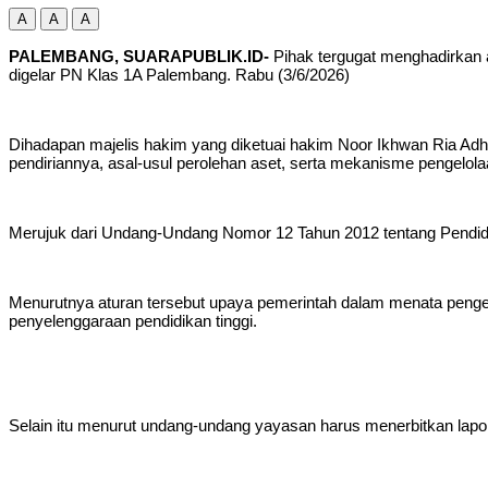
A
A
A
‎PALEMBANG, SUARAPUBLIK.ID-
Pihak tergugat menghadirkan a
digelar PN Klas 1A Palembang. Rabu (3/6/2026)
Dihadapan majelis hakim yang diketuai hakim Noor Ikhwan Ria Adha
pendiriannya, asal-usul perolehan aset, serta mekanisme pengelol
‎Merujuk dari Undang-Undang Nomor 12 Tahun 2012 tentang Pendid
‎Menurutnya aturan tersebut upaya pemerintah dalam menata pengelo
penyelenggaraan pendidikan tinggi.
‎Selain itu menurut undang-undang yayasan harus menerbitkan lapo