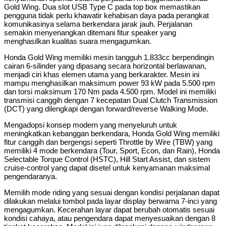
Gold Wing. Dua slot USB Type C pada top box memastikan
pengguna tidak perlu khawatir kehabisan daya pada perangkat
komunikasinya selama berkendara jarak jauh. Perjalanan
semakin menyenangkan ditemani fitur speaker yang
menghasilkan kualitas suara mengagumkan.
Honda Gold Wing memiliki mesin tangguh 1.833cc berpendingin
cairan 6-silinder yang dipasang secara horizontal berlawanan,
menjadi ciri khas elemen utama yang berkarakter. Mesin ini
mampu menghasilkan maksimum power 93 kW pada 5.500 rpm
dan torsi maksimum 170 Nm pada 4.500 rpm. Model ini memiliki
transmisi canggih dengan 7 kecepatan Dual Clutch Transmission
(DCT) yang dilengkapi dengan forward/reverse Walking Mode.
Mengadopsi konsep modern yang menyeluruh untuk
meningkatkan kebanggan berkendara, Honda Gold Wing memiliki
fitur canggih dan bergengsi seperti Throttle by Wire (TBW) yang
memiliki 4 mode berkendara (Tour, Sport, Econ, dan Rain), Honda
Selectable Torque Control (HSTC), Hill Start Assist, dan sistem
cruise-control yang dapat disetel untuk kenyamanan maksimal
pengendaranya.
Memilih mode riding yang sesuai dengan kondisi perjalanan dapat
dilakukan melalui tombol pada layar display berwarna 7-inci yang
mengagumkan. Kecerahan layar dapat berubah otomatis sesuai
kondisi cahaya, atau pengendara dapat menyesuaikan dengan 8