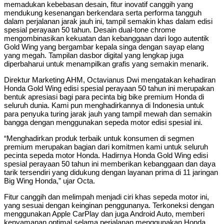
memadukan kebebasan desain, fitur inovatif canggih yang
mendukung kesenangan berkendara serta performa tangguh
dalam perjalanan jarak jauh ini, tampil semakin khas dalam edisi
spesial perayaan 50 tahun. Desain dual-tone chrome
mengombinasikan kekuatan dan kebanggaan dari logo autentik
Gold Wing yang bergambar kepala singa dengan sayap elang
yang megah. Tampilan dasbor digital yang lengkap juga
diperbaharui untuk menampilkan grafis yang semakin menarik.
Direktur Marketing AHM, Octavianus Dwi mengatakan kehadiran
Honda Gold Wing edisi spesial perayaan 50 tahun ini merupakan
bentuk apresiasi bagi para pecinta big bike premium Honda di
seluruh dunia. Kami pun menghadirkannya di Indonesia untuk
para penyuka turing jarak jauh yang tampil mewah dan semakin
bangga dengan menggunakan sepeda motor edisi spesial ini.
“Menghadirkan produk terbaik untuk konsumen di segmen
premium merupakan bagian dari komitmen kami untuk seluruh
pecinta sepeda motor Honda. Hadirnya Honda Gold Wing edisi
spesial perayaan 50 tahun ini memberikan kebanggaan dan daya
tarik tersendiri yang didukung dengan layanan prima di 11 jaringan
Big Wing Honda,” ujar Octa.
Fitur canggih dan melimpah menjadi ciri khas sepeda motor ini,
yang sesuai dengan keinginan penggunanya. Terkoneksi dengan
menggunakan Apple CarPlay dan juga Android Auto, memberi
kenyamanan optimal selama perjalanan menggunakan Honda