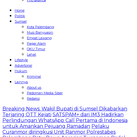
Home
Politik
Sumsel
Kota Palembang
Musi Banyuasin
Empat Lawang
Pagar Alam
OKU Timur
Lahat
Lifestyle
Advertorial
Hukum
Kriminal
Lainnya
About us
Pedoman Media Siber
Redaksi
Breaking News: Wakil Bupati di Sumsel Dikabarkan
Terjaring OTT Kejati
SATSPAM+ dari IM3 Hadirkan
Perlindungan WhatsApp Call Pertama di Indonesia
untuk Amankan Pejuang Ramadan
Pelaku
Curanmor diringkusi Unit Ranmor Polrestabes