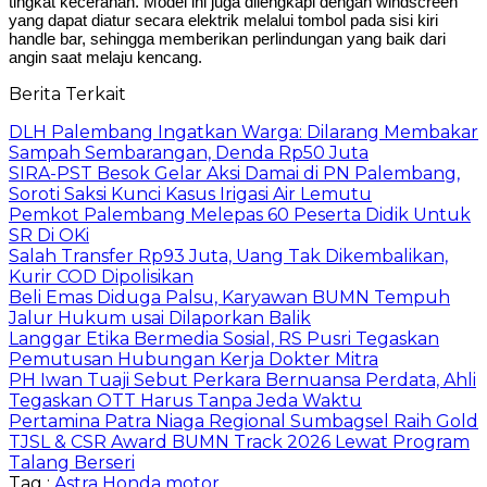
tingkat kecerahan. Model ini juga dilengkapi dengan windscreen
yang dapat diatur secara elektrik melalui tombol pada sisi kiri
handle bar, sehingga memberikan perlindungan yang baik dari
angin saat melaju kencang.
Berita Terkait
DLH Palembang Ingatkan Warga: Dilarang Membakar
Sampah Sembarangan, Denda Rp50 Juta
SIRA-PST Besok Gelar Aksi Damai di PN Palembang,
Soroti Saksi Kunci Kasus Irigasi Air Lemutu
Pemkot Palembang Melepas 60 Peserta Didik Untuk
SR Di OKi
Salah Transfer Rp93 Juta, Uang Tak Dikembalikan,
Kurir COD Dipolisikan
Beli Emas Diduga Palsu, Karyawan BUMN Tempuh
Jalur Hukum usai Dilaporkan Balik
Langgar Etika Bermedia Sosial, RS Pusri Tegaskan
Pemutusan Hubungan Kerja Dokter Mitra
PH Iwan Tuaji Sebut Perkara Bernuansa Perdata, Ahli
Tegaskan OTT Harus Tanpa Jeda Waktu
Pertamina Patra Niaga Regional Sumbagsel Raih Gold
TJSL & CSR Award BUMN Track 2026 Lewat Program
Talang Berseri
Tag :
Astra Honda motor