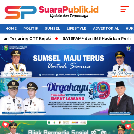
HOME
POLITIK
SUMSEL
LIFESTYLE
ADVERTORIAL
HUK
Terjaring OTT Kejati
SATSPAM+ dari IM3 Hadirkan Perlindun