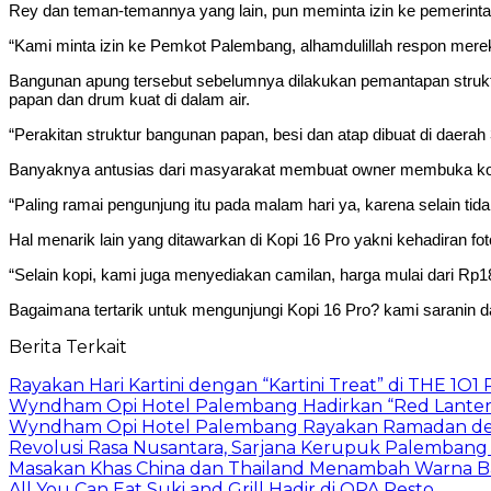
Rey dan teman-temannya yang lain, pun meminta izin ke pemerint
“Kami minta izin ke Pemkot Palembang, alhamdulillah respon merek
Bangunan apung tersebut sebelumnya dilakukan pemantapan struktur
papan dan drum kuat di dalam air.
“Perakitan struktur bangunan papan, besi dan atap dibuat di daera
Banyaknya antusias dari masyarakat membuat owner membuka kop
“Paling ramai pengunjung itu pada malam hari ya, karena selain t
Hal menarik lain yang ditawarkan di Kopi 16 Pro yakni kehadiran
“Selain kopi, kami juga menyediakan camilan, harga mulai dari Rp18 
Bagaimana tertarik untuk mengunjungi Kopi 16 Pro? kami saranin d
Berita Terkait
Rayakan Hari Kartini dengan “Kartini Treat” di THE 1O
Wyndham Opi Hotel Palembang Hadirkan “Red Lantern
Wyndham Opi Hotel Palembang Rayakan Ramadan den
Revolusi Rasa Nusantara, Sarjana Kerupuk Palembang
Masakan Khas China dan Thailand Menambah Warna Ba
All You Can Eat Suki and Grill Hadir di OPA Resto