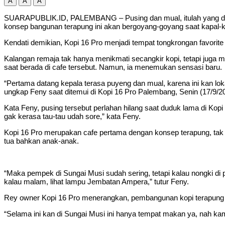
A
A
A
SUARAPUBLIK.ID, PALEMBANG – Pusing dan mual, itulah yang dirasa
konsep bangunan terapung ini akan bergoyang-goyang saat kapal-ka
Kendati demikian, Kopi 16 Pro menjadi tempat tongkrongan favori
Kalangan remaja tak hanya menikmati secangkir kopi, tetapi juga 
saat berada di cafe tersebut. Namun, ia menemukan sensasi baru.
“Pertama datang kepala terasa puyeng dan mual, karena ini kan loka
ungkap Feny saat ditemui di Kopi 16 Pro Palembang, Senin (17/9/2
Kata Feny, pusing tersebut perlahan hilang saat duduk lama di Kopi
gak kerasa tau-tau udah sore,” kata Feny.
Kopi 16 Pro merupakan cafe pertama dengan konsep terapung, tak h
tua bahkan anak-anak.
“Maka pempek di Sungai Musi sudah sering, tetapi kalau nongki di pi
kalau malam, lihat lampu Jembatan Ampera,” tutur Feny.
Rey owner Kopi 16 Pro menerangkan, pembangunan kopi terapung be
“Selama ini kan di Sungai Musi ini hanya tempat makan ya, nah ka