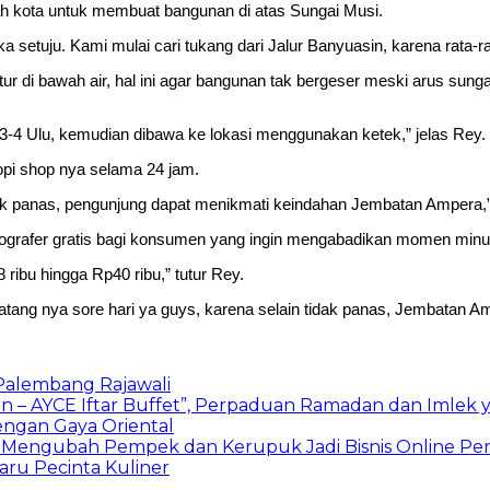
ah kota untuk membuat bangunan di atas Sungai Musi.
a setuju. Kami mulai cari tukang dari Jalur Banyuasin, karena rata
 di bawah air, hal ini agar bangunan tak bergeser meski arus sunga
h 3-4 Ulu, kemudian dibawa ke lokasi menggunakan ketek,” jelas Rey.
i shop nya selama 24 jam.
idak panas, pengunjung dapat menikmati keindahan Jembatan Ampera,”
 fotografer gratis bagi konsumen yang ingin mengabadikan momen mi
ribu hingga Rp40 ribu,” tutur Rey.
atang nya sore hari ya guys, karena selain tidak panas, Jembatan A
1 Palembang Rajawali
 – AYCE Iftar Buffet”, Perpaduan Ramadan dan Imlek 
gan Gaya Oriental
 Mengubah Pempek dan Kerupuk Jadi Bisnis Online Per
ru Pecinta Kuliner