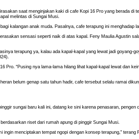
kan saat menginjakan kaki di cafe Kopi 16 Pro yang berada di tep
pal melintas di Sungai Musi.
te bagi kalangan anak muda. Pasalnya, cafe terapung ini menghadap
merasakan sensasi seperti naik di atas kapal. Feny Maulia Agustin
sinya terapung ya, kalau ada kapal-kapal yang lewat jadi goyang-goy
024).
 16 Pro. “Pusing nya lama-lama hilang lihat kapal-kapal lewat dan k
eran belum genap satu tahun hadir, cafe tersebut selalu ramai dikun
nggir sungai baru kali ini, datang ke sini karena penasaran, pengen d
rdasarkan riset dari rumah apung di pinggir Sungai Musi.
mi ingin menciptakan tempat ngopi dengan konsep terapung,” terang 