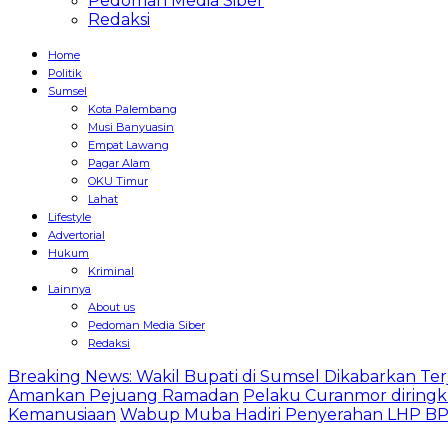
Pedoman Media Siber
Redaksi
Home
Politik
Sumsel
Kota Palembang
Musi Banyuasin
Empat Lawang
Pagar Alam
OKU Timur
Lahat
Lifestyle
Advertorial
Hukum
Kriminal
Lainnya
About us
Pedoman Media Siber
Redaksi
Breaking News: Wakil Bupati di Sumsel Dikabarkan Terj
Amankan Pejuang Ramadan
Pelaku Curanmor diringk
Kemanusiaan
Wabup Muba Hadiri Penyerahan LHP BPK