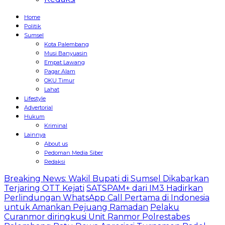
Home
Politik
Sumsel
Kota Palembang
Musi Banyuasin
Empat Lawang
Pagar Alam
OKU Timur
Lahat
Lifestyle
Advertorial
Hukum
Kriminal
Lainnya
About us
Pedoman Media Siber
Redaksi
Breaking News: Wakil Bupati di Sumsel Dikabarkan
Terjaring OTT Kejati
SATSPAM+ dari IM3 Hadirkan
Perlindungan WhatsApp Call Pertama di Indonesia
untuk Amankan Pejuang Ramadan
Pelaku
Curanmor diringkusi Unit Ranmor Polrestabes