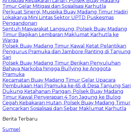
Antisipasi Kebakaran Lahan, Polsek Buay Madang
Timur Gelar Mitigasi dan Sosialisasi Karhutla
Perkuat Sinergi, Muspika Buay Madang Timur Hadiri
Lokakarya Mini Lintas Sektor UPTD Puskesmas
Pengandonan
Sentuh Masyarakat Langsung, Polsek Buay Madang
Timur Bagikan Lembaran Maklumat Karhutla ke
Warga
Polsek Buay Madang Timur Kawal Ketat Pelantikan
Pengurus Pramuka dan Jambore Ranting di Tanjung
Sari
Polsek Buay Madang Timur Berikan Penyuluhan
Bahaya Narkoba hingga Bullying ke Anggota
Pramuka
Kecamatan Buay Madang Timur Gelar Upacara
Pembukaan Hari Pramuka ke-65 di Desa Tanjung Sari
Dukung Ketahanan Pangan, Polsek Buay Madang
Timur Kawal Penyerapan 4 Ton Jagung ke Bulog
Cegah Kebakaran Hutan, Polsek Buay Madang Timur
Gencarkan Sosialisasi dan Sebar Maklumat Karhutla
Berita Terbaru
Sumsel