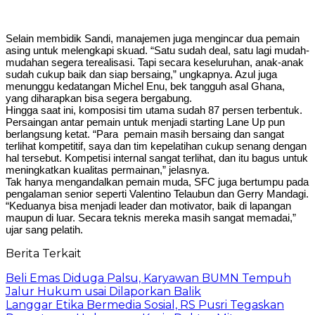
Selain membidik Sandi, manajemen juga mengincar dua pemain
asing untuk melengkapi skuad. “Satu sudah deal, satu lagi mudah-
mudahan segera terealisasi. Tapi secara keseluruhan, anak-anak
sudah cukup baik dan siap bersaing,” ungkapnya. Azul juga
menunggu kedatangan Michel Enu, bek tangguh asal Ghana,
yang diharapkan bisa segera bergabung.
Hingga saat ini, komposisi tim utama sudah 87 persen terbentuk.
Persaingan antar pemain untuk menjadi starting Lane Up pun
berlangsung ketat. “Para pemain masih bersaing dan sangat
terlihat kompetitif, saya dan tim kepelatihan cukup senang dengan
hal tersebut. Kompetisi internal sangat terlihat, dan itu bagus untuk
meningkatkan kualitas permainan,” jelasnya.
Tak hanya mengandalkan pemain muda, SFC juga bertumpu pada
pengalaman senior seperti Valentino Telaubun dan Gerry Mandagi.
“Keduanya bisa menjadi leader dan motivator, baik di lapangan
maupun di luar. Secara teknis mereka masih sangat memadai,”
ujar sang pelatih.
Berita Terkait
Beli Emas Diduga Palsu, Karyawan BUMN Tempuh
Jalur Hukum usai Dilaporkan Balik
Langgar Etika Bermedia Sosial, RS Pusri Tegaskan