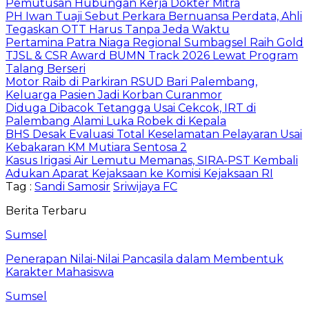
Pemutusan Hubungan Kerja Dokter Mitra
PH Iwan Tuaji Sebut Perkara Bernuansa Perdata, Ahli
Tegaskan OTT Harus Tanpa Jeda Waktu
Pertamina Patra Niaga Regional Sumbagsel Raih Gold
TJSL & CSR Award BUMN Track 2026 Lewat Program
Talang Berseri
Motor Raib di Parkiran RSUD Bari Palembang,
Keluarga Pasien Jadi Korban Curanmor
Diduga Dibacok Tetangga Usai Cekcok, IRT di
Palembang Alami Luka Robek di Kepala
BHS Desak Evaluasi Total Keselamatan Pelayaran Usai
Kebakaran KM Mutiara Sentosa 2
Kasus Irigasi Air Lemutu Memanas, SIRA-PST Kembali
Adukan Aparat Kejaksaan ke Komisi Kejaksaan RI
Tag :
Sandi Samosir
Sriwijaya FC
Berita Terbaru
Sumsel
Penerapan Nilai-Nilai Pancasila dalam Membentuk
Karakter Mahasiswa
Sumsel