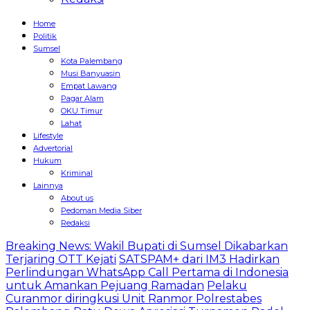
Home
Politik
Sumsel
Kota Palembang
Musi Banyuasin
Empat Lawang
Pagar Alam
OKU Timur
Lahat
Lifestyle
Advertorial
Hukum
Kriminal
Lainnya
About us
Pedoman Media Siber
Redaksi
Breaking News: Wakil Bupati di Sumsel Dikabarkan
Terjaring OTT Kejati
SATSPAM+ dari IM3 Hadirkan
Perlindungan WhatsApp Call Pertama di Indonesia
untuk Amankan Pejuang Ramadan
Pelaku
Curanmor diringkusi Unit Ranmor Polrestabes