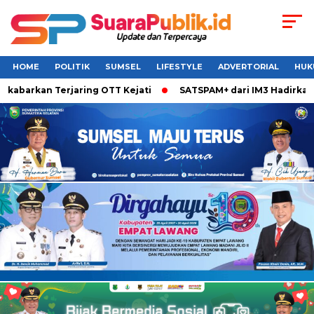
HOME
POLITIK
SUMSEL
LIFESTYLE
ADVERTORIAL
HUK
kabarkan Terjaring OTT Kejati
SATSPAM+ dari IM3 Hadirkan 