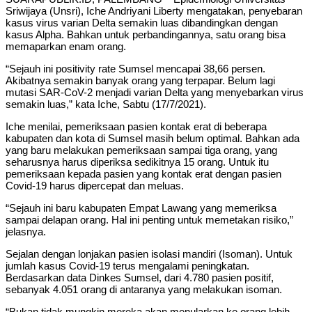
Sriwijaya (Unsri), Iche Andriyani Liberty mengatakan, penyebaran
kasus virus varian Delta semakin luas dibandingkan dengan
kasus Alpha. Bahkan untuk perbandingannya, satu orang bisa
memaparkan enam orang.
“Sejauh ini positivity rate Sumsel mencapai 38,66 persen.
Akibatnya semakin banyak orang yang terpapar. Belum lagi
mutasi SAR-CoV-2 menjadi varian Delta yang menyebarkan virus
semakin luas,” kata Iche, Sabtu (17/7/2021).
Iche menilai, pemeriksaan pasien kontak erat di beberapa
kabupaten dan kota di Sumsel masih belum optimal. Bahkan ada
yang baru melakukan pemeriksaan sampai tiga orang, yang
seharusnya harus diperiksa sedikitnya 15 orang. Untuk itu
pemeriksaan kepada pasien yang kontak erat dengan pasien
Covid-19 harus dipercepat dan meluas.
“Sejauh ini baru kabupaten Empat Lawang yang memeriksa
sampai delapan orang. Hal ini penting untuk memetakan risiko,”
jelasnya.
Sejalan dengan lonjakan pasien isolasi mandiri (Isoman). Untuk
jumlah kasus Covid-19 terus mengalami peningkatan.
Berdasarkan data Dinkes Sumsel, dari 4.780 pasien positif,
sebanyak 4.051 orang di antaranya yang melakukan isoman.
“Bukan tidak mungkin mereka akan menularkan ke orang lebih