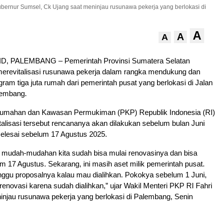
ubernur Sumsel, Ck Ujang saat meninjau rusunawa pekerja yang berlokasi di
A
A
A
, PALEMBANG – Pemerintah Provinsi Sumatera Selatan
merevitalisasi rusunawa pekerja dalam rangka mendukung dan
am tiga juta rumah dari pemerintah pusat yang berlokasi di Jalan
lembang.
umahan dan Kawasan Permukiman (PKP) Republik Indonesia (RI)
alisasi tersebut rencananya akan dilakukan sebelum bulan Juni
selesai sebelum 17 Agustus 2025.
, mudah-mudahan kita sudah bisa mulai renovasinya dan bisa
m 17 Agustus. Sekarang, ini masih aset milik pemerintah pusat.
ggu proposalnya kalau mau dialihkan. Pokokya sebelum 1 Juni,
 renovasi karena sudah dialihkan,” ujar Wakil Menteri PKP RI Fahri
njau rusunawa pekerja yang berlokasi di Palembang, Senin