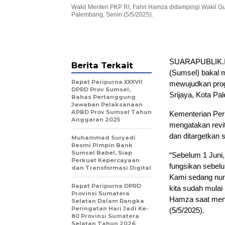
Wakil Menteri PKP RI, Fahri Hamza didampingi Wakil G
Palembang, Senin (5/5/2025).
SUARAPUBLIK.ID
Berita Terkait
(Sumsel) bakal 
Rapat Paripurna XXXVII
mewujudkan progr
DPRD Prov Sumsel,
Srijaya, Kota Pa
Bahas Pertanggung
Jawaban Pelaksanaan
APBD Prov Sumsel Tahun
Kementerian Per
Anggaran 2025
mengatakan revit
dan ditargetkan 
Muhammad Suryadi
Resmi Pimpin Bank
Sumsel Babel, Siap
“Sebelum 1 Juni
Perkuat Kepercayaan
fungsikan sebelu
dan Transformasi Digital
Kami sedang nun
Rapat Paripurna DPRD
kita sudah mulai
Provinsi Sumatera
Hamza saat meni
Selatan Dalam Rangka
Peringatan Hari Jadi Ke-
(5/5/2025).
80 Provinsi Sumatera
Selatan Tahun 2026