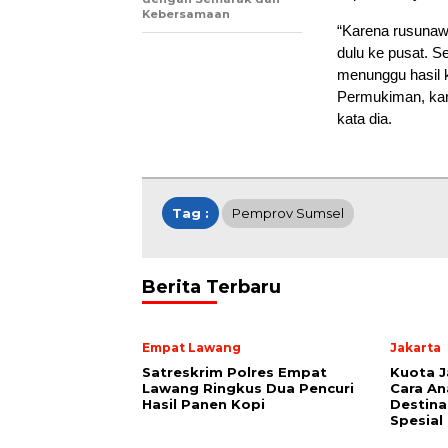
Kebersamaan
“Karena rusunawa
dulu ke pusat. S
menunggu hasil 
Permukiman, kare
kata dia.
Tag :
Pemprov Sumsel
Berita Terbaru
Empat Lawang
Jakarta
Satreskrim Polres Empat
Kuota Ja
Lawang Ringkus Dua Pencuri
Cara An
Hasil Panen Kopi
Destina
Spesial