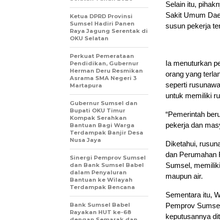
Selain itu, piha
Sakit Umum Daera
Ketua DPRD Provinsi
Sumsel Hadiri Panen
susun pekerja te
Raya Jagung Serentak di
OKU Selatan
Perkuat Pemerataan
Ia menuturkan p
Pendidikan, Gubernur
Herman Deru Resmikan
orang yang terla
Asrama SMA Negeri 3
seperti rusunaw
Martapura
untuk memiliki r
Gubernur Sumsel dan
Bupati OKU Timur
“Pemerintah ber
Kompak Serahkan
pekerja dan masy
Bantuan Bagi Warga
Terdampak Banjir Desa
Nusa Jaya
Diketahui, rusun
dan Perumahan Ra
Sinergi Pemprov Sumsel
Sumsel, memiliki 
dan Bank Sumsel Babel
dalam Penyaluran
maupun air.
Bantuan ke Wilayah
Terdampak Bencana
Sementara itu, 
Bank Sumsel Babel
Pemprov Sumsel 
Rayakan HUT ke-68
keputusannya di
dengan Semarak dan