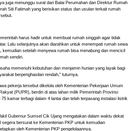
knya juga menunggu surat dari Balai Perumahan dan Direktur Rumah
h Siti Fatimah yang berisikan status dan usulan terkait rumah
rsebut.
emerintah harus hadir untuk membuat rumah singgah agar tidak
ntar. Lalu selanjutnya akan diarahkan untuk menempati rumah sewa
a, kemudian setelah menyewa rumah bisa menabung dan mencicil
umah sendiri.
usaha memenuhi kebutuhan dan menjamin hunian yang layak bagi
arakat berpenghasilan rendah,” tuturnya.
awa pekerja tersebut dikelola oleh Kementerian Pekerjaan Umum
kyat (PUPR), berdiri di atas lahan milik Pemerintah Provinsi
75 kamar terbagi dalam 4 lantai dan telah terpasang instalasi listrik
Wakil Gubernur Sumsel Cik Ujang mengatakan dalam waktu dekat
segera bersurat ke Kementerian PKP untuk kemudian
tetapkan oleh Kementerian PKP pengelolaannya.