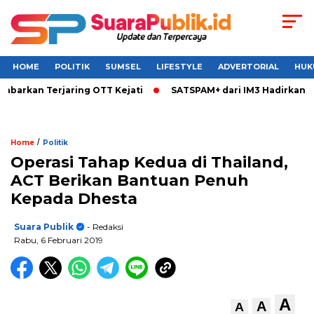
HOME
POLITIK
SUMSEL
LIFESTYLE
ADVERTORIAL
HUK
arkan Terjaring OTT Kejati
SATSPAM+ dari IM3 Hadirkan Per
/
Home
Politik
Operasi Tahap Kedua di Thailand,
ACT Berikan Bantuan Penuh
Kepada Dhesta
Suara Publik
- Redaksi
Rabu, 6 Februari 2019
A
A
A