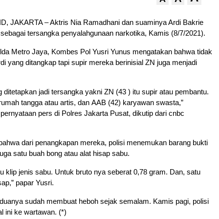
, JAKARTA – Aktris Nia Ramadhani dan suaminya Ardi Bakrie
 sebagai tersangka penyalahgunaan narkotika, Kamis (8/7/2021).
da Metro Jaya, Kombes Pol Yusri Yunus mengatakan bahwa tidak
di yang ditangkap tapi supir mereka berinisial ZN juga menjadi
 ditetapkan jadi tersangka yakni ZN (43 ) itu supir atau pembantu.
 rumah tangga atau artis, dan AAB (42) karyawan swasta,”
pernyataan pers di Polres Jakarta Pusat, dikutip dari cnbc
bahwa dari penangkapan mereka, polisi menemukan barang bukti
juga satu buah bong atau alat hisap sabu.
u klip jenis sabu. Untuk bruto nya seberat 0,78 gram. Dan, satu
sap,” papar Yusri.
uanya sudah membuat heboh sejak semalam. Kamis pagi, polisi
ini ke wartawan. (*)