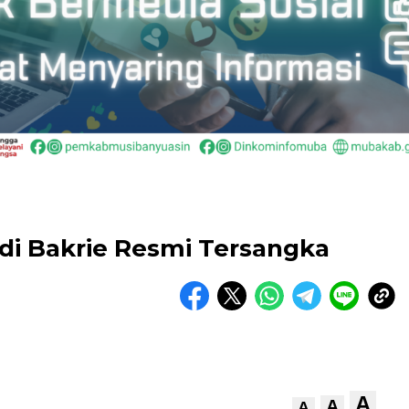
di Bakrie Resmi Tersangka
A
A
A