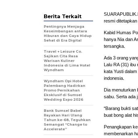
SUARAPUBLIK.ID
Berita Terkait
resmi ditetapkan
Pentingnya Menjaga
Keseimbangan antara
Kabid Humas Pol
Hiburan dan Gaya Hidup
hanya Nia dan Ar
Sehat di Era Digital
tersangka.
Travel + Leisure Co.
Sajikan Cita Rasa
Ada 3 orang yang
Warisan Kuliner
Lalu RA (31) ibu
Indonesia di Lima Hotel
Wyndham
kata Yusti dalam 
indonesia.
Wyndham Opi Hotel
Palembang Hadirkan
Dia menuturkan 
Promo Pernikahan
Eksklusif di Sumsel
sabu. Serta ada 
Wedding Expo 2026
“Barang bukti sat
Bank Sumsel Babel
buat bong alat hi
Rayakan Hari Ulang
Tahun ke-68, Teguhkan
Semangat “Change to
Penangkapan ked
Accelerate”
membenarkan hal 