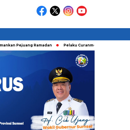
Pejuang Ramadan
Pelaku Curanmor diringkusi Unit Ranmor P