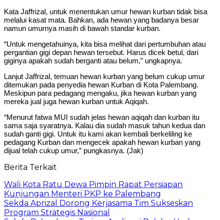
Kata Jaffrizal, untuk menentukan umur hewan kurban tidak bisa
melalui kasat mata. Bahkan, ada hewan yang badanya besar
namun umurnya masih di bawah standar kurban.
“Untuk mengetahuinya, kita bisa melihat dari pertumbuhan atau
pergantian gigi depan hewan tersebut. Harus dicek betul, dari
giginya apakah sudah berganti atau belum,” ungkapnya.
Lanjut Jaffrizal, temuan hewan kurban yang belum cukup umur
ditemukan pada penyedia hewan Kurban di Kota Palembang.
Meskipun para pedagang mengaku, jika hewan kurban yang
mereka jual juga hewan kurban untuk Aqiqah.
“Menurut fatwa MUI sudah jelas hewan aqiqah dan kurban itu
sama saja syaratnya. Kalau dia sudah masuk tahun kedua dan
sudah ganti gigi. Untuk itu kami akan kembali berkeliling ke
pedagang Kurban dan mengecek apakah hewan kurban yang
dijual telah cukup umur,” pungkasnya. (Jak)
Berita Terkait
Wali Kota Ratu Dewa Pimpin Rapat Persiapan
Kunjungan Menteri PKP ke Palembang
Sekda Aprizal Dorong Kerjasama Tim Sukseskan
Program Strategis Nasional