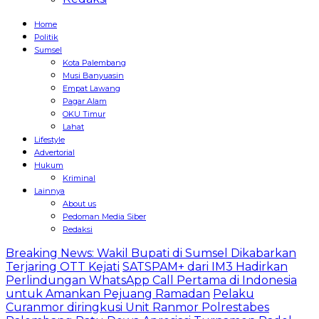
Home
Politik
Sumsel
Kota Palembang
Musi Banyuasin
Empat Lawang
Pagar Alam
OKU Timur
Lahat
Lifestyle
Advertorial
Hukum
Kriminal
Lainnya
About us
Pedoman Media Siber
Redaksi
Breaking News: Wakil Bupati di Sumsel Dikabarkan
Terjaring OTT Kejati
SATSPAM+ dari IM3 Hadirkan
Perlindungan WhatsApp Call Pertama di Indonesia
untuk Amankan Pejuang Ramadan
Pelaku
Curanmor diringkusi Unit Ranmor Polrestabes