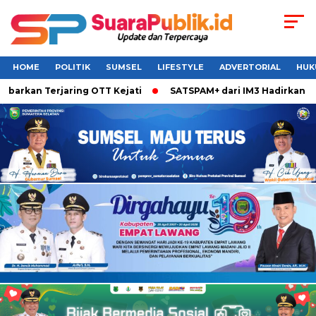
HOME
POLITIK
SUMSEL
LIFESTYLE
ADVERTORIAL
HUK
barkan Terjaring OTT Kejati
SATSPAM+ dari IM3 Hadirkan Per