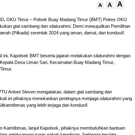
A
A
A
, OKU Timur – Polsek Buay Madang Timur (BMT) Polres OKU
akukan giat sambang dan silaturahmi. Demi mewujudkan Pemilihan
rah (Pilkada) serentak 2024 yang aman, damai, dan kondusif.
i ini, Kapolsek BMT beserta jajaran melakukan silaturahmi dengan
Kepala Desa Liman Sari, Kecamatan Buay Madang Timur,
Timur.
TU Antoni Steven mengatakan, dalam giat sambang dan
 kali ini pihaknya menekankan pentingnya menjaga silaturahmi yang
Sitkamtibmas yang lebih terjaga dan kondusif.
 Kamtibmas, lanjut Kapolsek, pihaknya membutuhkan bantuan
alam pelaksanaan tugas pokok kepolisian. Sehingga tercipta