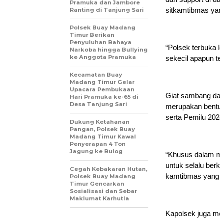
Pramuka dan Jambore
sitkamtibmas ya
Ranting di Tanjung Sari
Polsek Buay Madang
Timur Berikan
Penyuluhan Bahaya
“Polsek terbuka
Narkoba hingga Bullying
ke Anggota Pramuka
sekecil apapun t
Kecamatan Buay
Madang Timur Gelar
Upacara Pembukaan
Giat sambang da
Hari Pramuka ke-65 di
Desa Tanjung Sari
merupakan bentuk
serta Pemilu 202
Dukung Ketahanan
Pangan, Polsek Buay
Madang Timur Kawal
Penyerapan 4 Ton
Jagung ke Bulog
“Khusus dalam m
untuk selalu berk
Cegah Kebakaran Hutan,
kamtibmas yang 
Polsek Buay Madang
Timur Gencarkan
Sosialisasi dan Sebar
Maklumat Karhutla
Kapolsek juga m