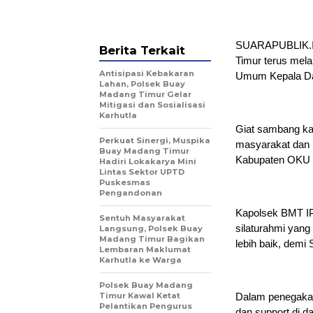
SUARAPUBLIK.ID
Berita Terkait
Timur terus mel
Antisipasi Kebakaran
Umum Kepala Dae
Lahan, Polsek Buay
Madang Timur Gelar
Mitigasi dan Sosialisasi
Karhutla
Giat sambang kal
Perkuat Sinergi, Muspika
masyarakat dan 
Buay Madang Timur
Kabupaten OKU 
Hadiri Lokakarya Mini
Lintas Sektor UPTD
Puskesmas
Pengandonan
Kapolsek BMT IP
Sentuh Masyarakat
silaturahmi yang
Langsung, Polsek Buay
Madang Timur Bagikan
lebih baik, demi 
Lembaran Maklumat
Karhutla ke Warga
Polsek Buay Madang
Timur Kawal Ketat
Dalam penegakan
Pelantikan Pengurus
dan support di d