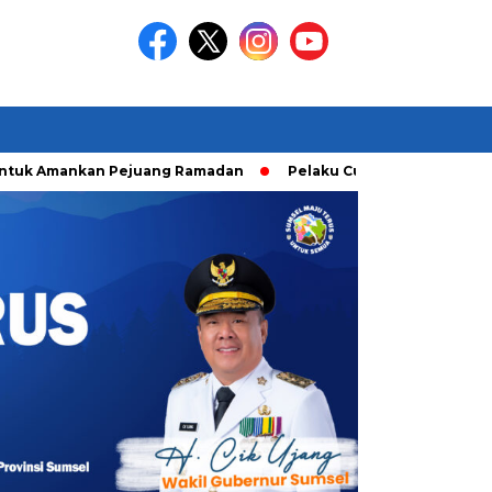
 Amankan Pejuang Ramadan
Pelaku Curanmor diringkusi Unit