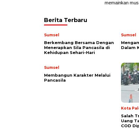
memainkan musik 
Berita Terbaru
Sumsel
Sumsel
Berkembang Bersama Dengan
Mengam
Menerapkan Sila Pancasila di
Dalam K
Kehidupan Sehari-Hari
Sumsel
Membangun Karakter Melalui
Pancasila
Kota Pa
Salah T
Uang Ta
COD Dip