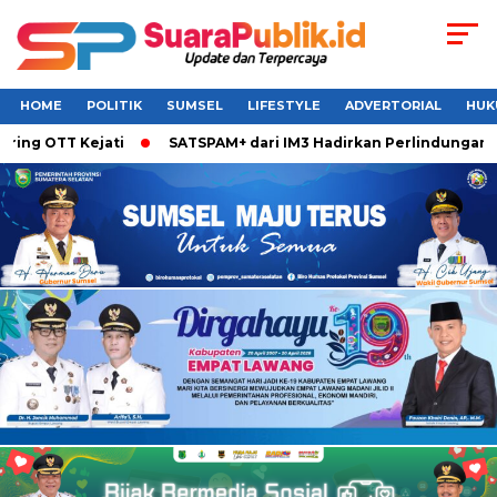
HOME
POLITIK
SUMSEL
LIFESTYLE
ADVERTORIAL
HUK
OTT Kejati
SATSPAM+ dari IM3 Hadirkan Perlindungan Whats