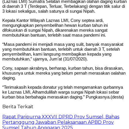
(Laznas LMI) Sumatra Selatan membagikan olahan daging kurban
di daerah 3 T (Terdepan, Terluar, Terbelakang) dengan titik salur di
3 lokasi sekaligus, salah satunya di sungai Nipah.
Kepala Kantor Wilayah Laznas LMI, Cony septea ardi,
mengungkapkan penyembelihan hewan kurban tahun ini
difokuskan di sungai Nipah, dikarenakan mereka sangat
membutuhkan bantuan, terlebih saat masa pandemi ini.
“Masa pandemi ini menjadi masa yang sulit, banyak masyarakat
yang membutuhkan bantuan, terlebih untuk daerah 3 T, setelah
penyembelihan, kami langsung membagikan kepada yang
membutuhkan,” ujarnya, Jum’at (31/07/2020).
Cony, sapaan akrabnya, berharap, kurban tahun, bisa dirasakan,
khususnya untuk mereka yang belum pernah merasakan oalahan
daging.
“Terimakasih kepada donatur yg telah mengamankan qurbannya
ke Laznas LMI, Alhamdulillah warga sungai Nipah lokasi sebar
kurban bisa berbahagia merasakan daging.” Pungkasnya.(desta)
Berita Terkait
Rapat Paripurna XXXVII DPRD Prov Sumsel, Bahas
Pertanggung Jawaban Pelaksanaan APBD Prov
Sumsel Tahun Anggaran 2025