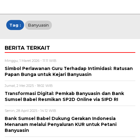
Tag :
Banyuasin
BERITA TERKAIT
Minggu, 1 Maret 2026 - 11:11 WIB
Simbol Perlawanan Guru Terhadap Intimidasi: Ratusan
Papan Bunga untuk Kejari Banyuasin
Jumat, 2 Mei 2025 - 18:02 WIB
Transformasi Digital: Pemkab Banyuasin dan Bank
Sumsel Babel Resmikan SP2D Online via SIPD RI
Senin, 28 April 2025 - 14:12 WIB
Bank Sumsel Babel Dukung Gerakan Indonesia
Menanam melalui Penyaluran KUR untuk Petani
Banyuasin