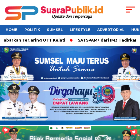
HOME
POLITIK
SUMSEL
LIFESTYLE
ADVERTORIAL
HUK
abarkan Terjaring OTT Kejati
SATSPAM+ dari IM3 Hadirkan Pe