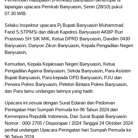
lapangan upacara Pemkab Banyuasin, Senin (28/10) pukul
07.30 WIB.
Selaku Inspektur upacara Pj Bupati Banyuasin Muhammad
Farid S.STPMSi dan diikuti Kapolres Banyuasin AKBP Ruri
Prastowo SH SIK MIK, Ketua DPRD Banyuasin, Dandim 0430
Banyuasin, Danyon Zikon Banyuasin, Kepala Pengadilan Negeri
Banyuasin.
Kemudian, Kepala Kejaksaan Negeri Banyuasin, Ketua
Pengadilan Agama Banyuasin, Sekda Banyuasin, Para Asisten
Bupati Banyuasin, Para kepada OPD Banyuasin, PJU dan
Perwira Polres Banyuasin, Peleton Bintara Polres Banyuasin,
dan Para tamu undangan lainnya yang hadir.
Upacara ini sesuai dengan Surat Edaran dan Pedoman
Peringatan Hari Sumpah Pemuda ke-96 Tahun 2024 dari
Kemenpora Republik Indonesia. Dan Surat Bupati Banyuasin
Nomor : 000/ 2705 / Disporapar / 2024 Tanggal 24 Oktober 2024
perihal undangan Upacara Peringatan hari Sumpah Pemuda ke
96 Tahun 2024.