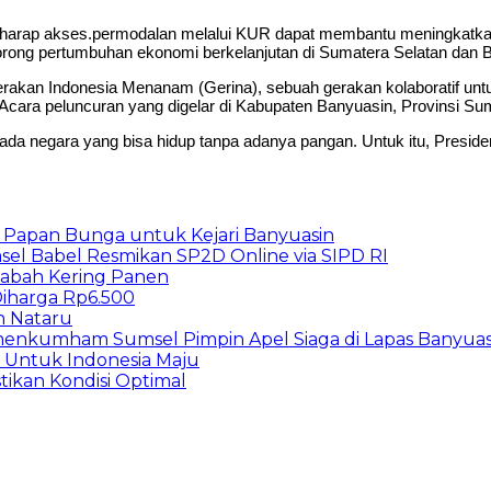
 berharap akses.permodalan melalui KUR dapat membantu meningkat
dorong pertumbuhan ekonomi berkelanjutan di Sumatera Selatan dan B
akan Indonesia Menanam (Gerina), sebuah gerakan kolaboratif untu
a peluncuran yang digelar di Kabupaten Banyuasin, Provinsi Sum
negara yang bisa hidup tanpa adanya pangan. Untuk itu, Presiden m
n Papan Bunga untuk Kejari Banyuasin
sel Babel Resmikan SP2D Online via SIPD RI
 Gabah Kering Panen
iharga Rp6.500
n Nataru
menkumham Sumsel Pimpin Apel Siaga di Lapas Banyua
a Untuk Indonesia Maju
tikan Kondisi Optimal