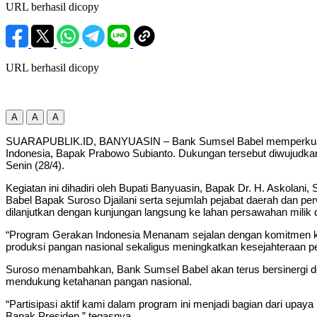
URL berhasil dicopy
URL berhasil dicopy
A
A
A
SUARAPUBLIK.ID, BANYUASIN – Bank Sumsel Babel memperkuat ko
Indonesia, Bapak Prabowo Subianto. Dukungan tersebut diwujudkan
Senin (28/4).
Kegiatan ini dihadiri oleh Bupati Banyuasin, Bapak Dr. H. Askola
Babel Bapak Suroso Djailani serta sejumlah pejabat daerah dan pe
dilanjutkan dengan kunjungan langsung ke lahan persawahan milik d
“Program Gerakan Indonesia Menanam sejalan dengan komitmen ka
produksi pangan nasional sekaligus meningkatkan kesejahteraan pe
Suroso menambahkan, Bank Sumsel Babel akan terus bersinergi de
mendukung ketahanan pangan nasional.
“Partisipasi aktif kami dalam program ini menjadi bagian dari u
Bapak Presiden,” tegasnya.