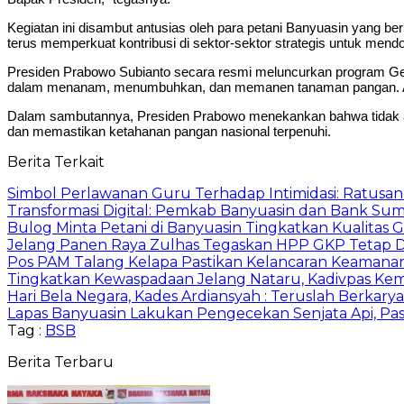
Kegiatan ini disambut antusias oleh para petani Banyuasin yang
terus memperkuat kontribusi di sektor-sektor strategis untuk men
Presiden Prabowo Subianto secara resmi meluncurkan program Ger
dalam menanam, menumbuhkan, dan memanen tanaman pangan. Acar
Dalam sambutannya, Presiden Prabowo menekankan bahwa tidak ada 
dan memastikan ketahanan pangan nasional terpenuhi.
Berita Terkait
Simbol Perlawanan Guru Terhadap Intimidasi: Ratusa
Transformasi Digital: Pemkab Banyuasin dan Bank Sum
Bulog Minta Petani di Banyuasin Tingkatkan Kualitas
Jelang Panen Raya Zulhas Tegaskan HPP GKP Tetap D
Pos PAM Talang Kelapa Pastikan Kelancaran Keamana
Tingkatkan Kewaspadaan Jelang Nataru, Kadivpas Ke
Hari Bela Negara, Kades Ardiansyah : Teruslah Berkary
Lapas Banyuasin Lakukan Pengecekan Senjata Api, Pas
Tag :
BSB
Berita Terbaru