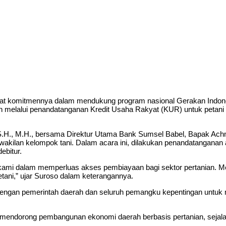
mitmennya dalam mendukung program nasional Gerakan Indonesia
 melalui penandatanganan Kredit Usaha Rakyat (KUR) untuk petani 
ni, S.H., M.H., bersama Direktur Utama Bank Sumsel Babel, Bapak Ac
rwakilan kelompok tani. Dalam acara ini, dilakukan penandatangana
ebitur.
mi dalam memperluas akses pembiayaan bagi sektor pertanian. Mel
tani,” ujar Suroso dalam keterangannya.
ngan pemerintah daerah dan seluruh pemangku kepentingan untuk me
paya mendorong pembangunan ekonomi daerah berbasis pertanian, sej