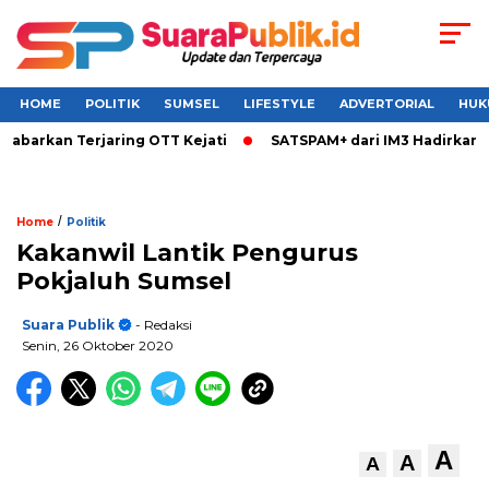
HOME
POLITIK
SUMSEL
LIFESTYLE
ADVERTORIAL
HUK
kan Terjaring OTT Kejati
SATSPAM+ dari IM3 Hadirkan Perli
/
Home
Politik
Kakanwil Lantik Pengurus
Pokjaluh Sumsel
Suara Publik
- Redaksi
Senin, 26 Oktober 2020
A
A
A