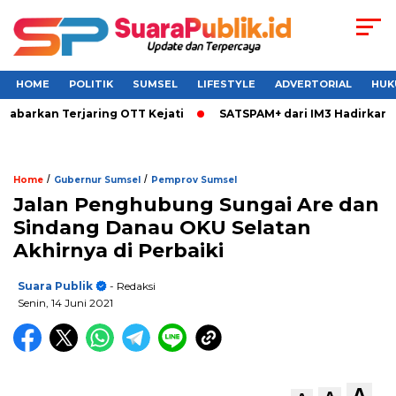
HOME
POLITIK
SUMSEL
LIFESTYLE
ADVERTORIAL
HUK
rkan Terjaring OTT Kejati
SATSPAM+ dari IM3 Hadirkan Perl
/
/
Home
Gubernur Sumsel
Pemprov Sumsel
Jalan Penghubung Sungai Are dan
Sindang Danau OKU Selatan
Akhirnya di Perbaiki
Suara Publik
- Redaksi
Senin, 14 Juni 2021
A