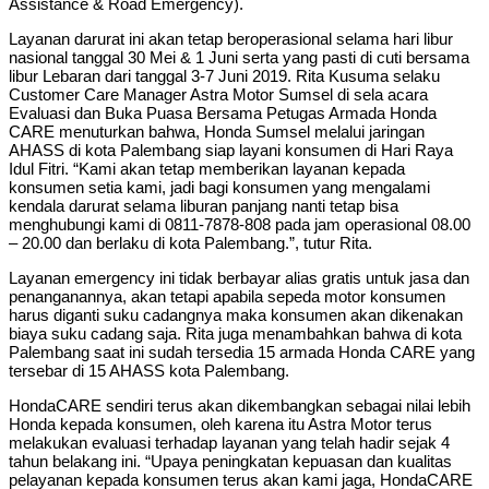
Assistance & Road Emergency).
Layanan darurat ini akan tetap beroperasional selama hari libur
nasional tanggal 30 Mei & 1 Juni serta yang pasti di cuti bersama
libur Lebaran dari tanggal 3-7 Juni 2019. Rita Kusuma selaku
Customer Care Manager Astra Motor Sumsel di sela acara
Evaluasi dan Buka Puasa Bersama Petugas Armada Honda
CARE menuturkan bahwa, Honda Sumsel melalui jaringan
AHASS di kota Palembang siap layani konsumen di Hari Raya
Idul Fitri. “Kami akan tetap memberikan layanan kepada
konsumen setia kami, jadi bagi konsumen yang mengalami
kendala darurat selama liburan panjang nanti tetap bisa
menghubungi kami di 0811-7878-808 pada jam operasional 08.00
– 20.00 dan berlaku di kota Palembang.”, tutur Rita.
Layanan emergency ini tidak berbayar alias gratis untuk jasa dan
penanganannya, akan tetapi apabila sepeda motor konsumen
harus diganti suku cadangnya maka konsumen akan dikenakan
biaya suku cadang saja. Rita juga menambahkan bahwa di kota
Palembang saat ini sudah tersedia 15 armada Honda CARE yang
tersebar di 15 AHASS kota Palembang.
HondaCARE sendiri terus akan dikembangkan sebagai nilai lebih
Honda kepada konsumen, oleh karena itu Astra Motor terus
melakukan evaluasi terhadap layanan yang telah hadir sejak 4
tahun belakang ini. “Upaya peningkatan kepuasan dan kualitas
pelayanan kepada konsumen terus akan kami jaga, HondaCARE