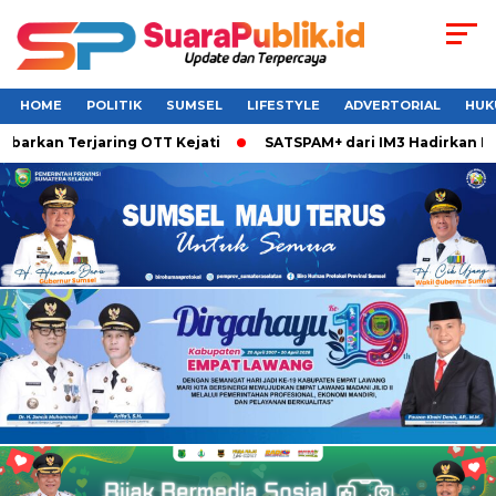
HOME
POLITIK
SUMSEL
LIFESTYLE
ADVERTORIAL
HUK
rkan Terjaring OTT Kejati
SATSPAM+ dari IM3 Hadirkan Perl