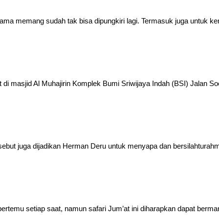
ma memang sudah tak bisa dipungkiri lagi. Termasuk juga untuk k
t di masjid Al Muhajirin Komplek Bumi Sriwijaya Indah (BSI) Jalan S
ersebut juga dijadikan Herman Deru untuk menyapa dan bersilahtura
a bertemu setiap saat, namun safari Jum’at ini diharapkan dapat berm