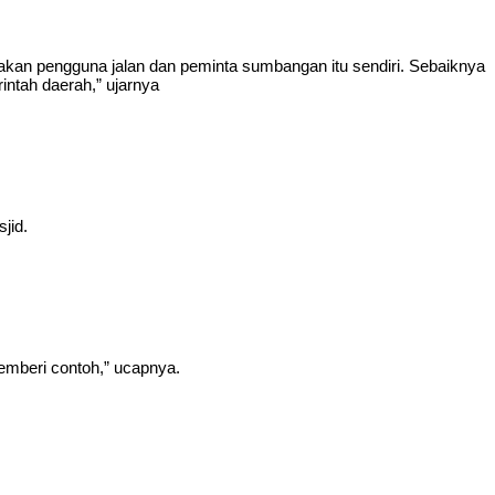
kan pengguna jalan dan peminta sumbangan itu sendiri. Sebaiknya
tah daerah,” ujarnya
jid.
memberi contoh,” ucapnya.