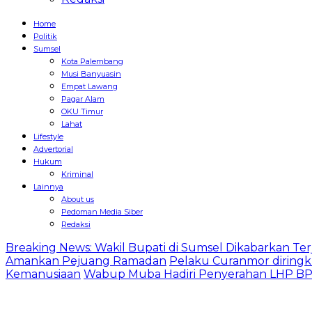
Home
Politik
Sumsel
Kota Palembang
Musi Banyuasin
Empat Lawang
Pagar Alam
OKU Timur
Lahat
Lifestyle
Advertorial
Hukum
Kriminal
Lainnya
About us
Pedoman Media Siber
Redaksi
Breaking News: Wakil Bupati di Sumsel Dikabarkan Terj
Amankan Pejuang Ramadan
Pelaku Curanmor diringk
Kemanusiaan
Wabup Muba Hadiri Penyerahan LHP BPK