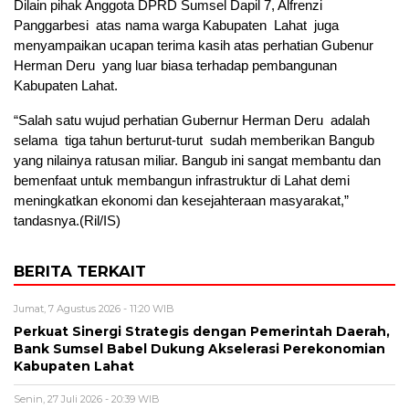
Dilain pihak Anggota DPRD Sumsel Dapil 7, Alfrenzi
Panggarbesi atas nama warga Kabupaten Lahat juga
menyampaikan ucapan terima kasih atas perhatian Gubenur
Herman Deru yang luar biasa terhadap pembangunan
Kabupaten Lahat.
“Salah satu wujud perhatian Gubernur Herman Deru adalah
selama tiga tahun berturut-turut sudah memberikan Bangub
yang nilainya ratusan miliar. Bangub ini sangat membantu dan
bemenfaat untuk membangun infrastruktur di Lahat demi
meningkatkan ekonomi dan kesejahteraan masyarakat,”
tandasnya.(Ril/IS)
BERITA TERKAIT
Jumat, 7 Agustus 2026 - 11:20 WIB
Perkuat Sinergi Strategis dengan Pemerintah Daerah,
Bank Sumsel Babel Dukung Akselerasi Perekonomian
Kabupaten Lahat
Senin, 27 Juli 2026 - 20:39 WIB