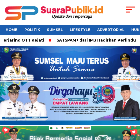
HOME
POLITIK
SUMSEL
LIFESTYLE
ADVERTORIAL
HUK
ng OTT Kejati
SATSPAM+ dari IM3 Hadirkan Perlindungan Wh