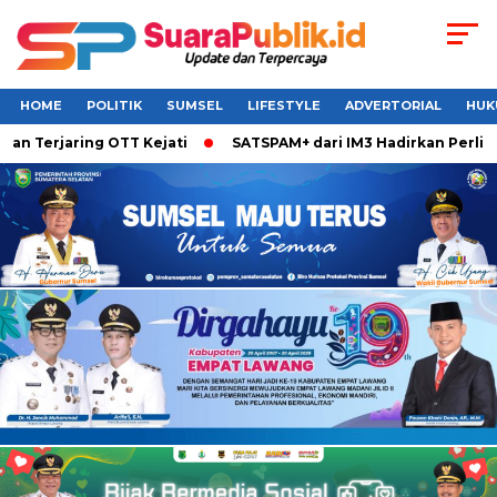
HOME
POLITIK
SUMSEL
LIFESTYLE
ADVERTORIAL
HUK
 Terjaring OTT Kejati
SATSPAM+ dari IM3 Hadirkan Perlindu