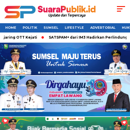
HOME
POLITIK
SUMSEL
LIFESTYLE
ADVERTORIAL
HUK
aring OTT Kejati
SATSPAM+ dari IM3 Hadirkan Perlindungan 