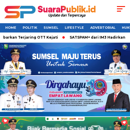
HOME
POLITIK
SUMSEL
LIFESTYLE
ADVERTORIAL
HUK
barkan Terjaring OTT Kejati
SATSPAM+ dari IM3 Hadirkan Per