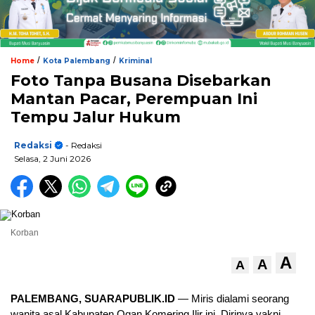
/
/
Home
Kota Palembang
Kriminal
Foto Tanpa Busana Disebarkan
Mantan Pacar, Perempuan Ini
Tempu Jalur Hukum
Redaksi
- Redaksi
Selasa, 2 Juni 2026
Korban
A
A
A
PALEMBANG, SUARAPUBLIK.ID
— Miris dialami seorang
wanita asal Kabupaten Ogan Komering Ilir ini. Dirinya yakni