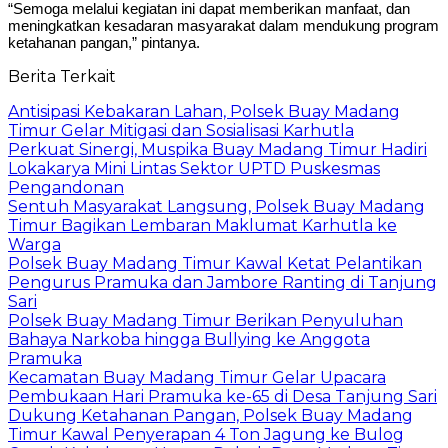
“Semoga melalui kegiatan ini dapat memberikan manfaat, dan
meningkatkan kesadaran masyarakat dalam mendukung program
ketahanan pangan,” pintanya.
Berita Terkait
Antisipasi Kebakaran Lahan, Polsek Buay Madang
Timur Gelar Mitigasi dan Sosialisasi Karhutla
Perkuat Sinergi, Muspika Buay Madang Timur Hadiri
Lokakarya Mini Lintas Sektor UPTD Puskesmas
Pengandonan
Sentuh Masyarakat Langsung, Polsek Buay Madang
Timur Bagikan Lembaran Maklumat Karhutla ke
Warga
Polsek Buay Madang Timur Kawal Ketat Pelantikan
Pengurus Pramuka dan Jambore Ranting di Tanjung
Sari
Polsek Buay Madang Timur Berikan Penyuluhan
Bahaya Narkoba hingga Bullying ke Anggota
Pramuka
Kecamatan Buay Madang Timur Gelar Upacara
Pembukaan Hari Pramuka ke-65 di Desa Tanjung Sari
Dukung Ketahanan Pangan, Polsek Buay Madang
Timur Kawal Penyerapan 4 Ton Jagung ke Bulog