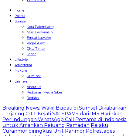
Home
Politik
Sumsel
Kota Palembang
Musi Banyuasin
Empat Lawang
Pagar Alam
OKU Timur
Lahat
Lifestyle
Advertorial
Hukum
Kriminal
Lainnya
About us
Pedoman Media Siber
Redaksi
Breaking News: Wakil Bupati di Sumsel Dikabarkan
Terjaring OTT Kejati
SATSPAM+ dari IM3 Hadirkan
Perlindungan WhatsApp Call Pertama di Indonesia
untuk Amankan Pejuang Ramadan
Pelaku
Curanmor diringkusi Unit Ranmor Polrestabes