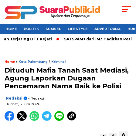
HOME
POLITIK
SUMSEL
LIFESTYLE
ADVERTORIAL
HUK
erjaring OTT Kejati
SATSPAM+ dari IM3 Hadirkan Perlindung
/
/
Home
Kota Palembang
Kriminal
Dituduh Mafia Tanah Saat Mediasi,
Agung Laporkan Dugaan
Pencemaran Nama Baik ke Polisi
Redaksi
- Redaksi
Jumat, 5 Juni 2026
A