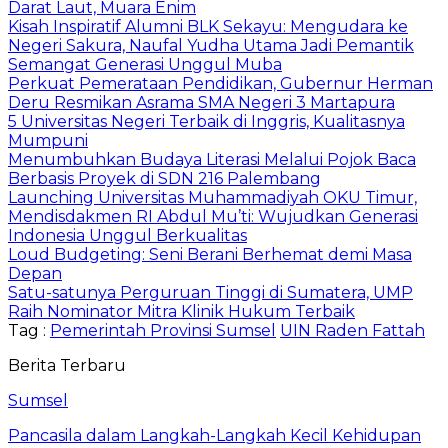
Darat Laut, Muara Enim
Kisah Inspiratif Alumni BLK Sekayu: Mengudara ke
Negeri Sakura, Naufal Yudha Utama Jadi Pemantik
Semangat Generasi Unggul Muba
Perkuat Pemerataan Pendidikan, Gubernur Herman
Deru Resmikan Asrama SMA Negeri 3 Martapura
5 Universitas Negeri Terbaik di Inggris, Kualitasnya
Mumpuni
Menumbuhkan Budaya Literasi Melalui Pojok Baca
Berbasis Proyek di SDN 216 Palembang
Launching Universitas Muhammadiyah OKU Timur,
Mendisdakmen RI Abdul Mu’ti: Wujudkan Generasi
Indonesia Unggul Berkualitas
Loud Budgeting: Seni Berani Berhemat demi Masa
Depan
Satu-satunya Perguruan Tinggi di Sumatera, UMP
Raih Nominator Mitra Klinik Hukum Terbaik
Tag :
Pemerintah Provinsi Sumsel
UIN Raden Fattah
Berita Terbaru
Sumsel
Pancasila dalam Langkah-Langkah Kecil Kehidupan