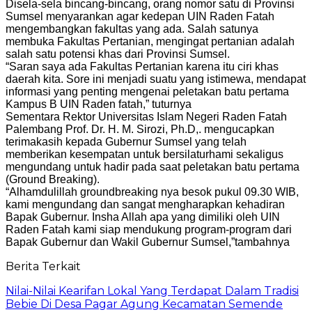
Disela-sela bincang-bincang, orang nomor satu di Provinsi
Sumsel menyarankan agar kedepan UIN Raden Fatah
mengembangkan fakultas yang ada. Salah satunya
membuka Fakultas Pertanian, mengingat pertanian adalah
salah satu potensi khas dari Provinsi Sumsel.
“Saran saya ada Fakultas Pertanian karena itu ciri khas
daerah kita. Sore ini menjadi suatu yang istimewa, mendapat
informasi yang penting mengenai peletakan batu pertama
Kampus B UIN Raden fatah,” tuturnya
Sementara Rektor Universitas Islam Negeri Raden Fatah
Palembang Prof. Dr. H. M. Sirozi, Ph.D,. mengucapkan
terimakasih kepada Gubernur Sumsel yang telah
memberikan kesempatan untuk bersilaturhami sekaligus
mengundang untuk hadir pada saat peletakan batu pertama
(Ground Breaking).
“Alhamdulillah groundbreaking nya besok pukul 09.30 WIB,
kami mengundang dan sangat mengharapkan kehadiran
Bapak Gubernur. Insha Allah apa yang dimiliki oleh UIN
Raden Fatah kami siap mendukung program-program dari
Bapak Gubernur dan Wakil Gubernur Sumsel,”tambahnya
Berita Terkait
Nilai-Nilai Kearifan Lokal Yang Terdapat Dalam Tradisi
Bebie Di Desa Pagar Agung Kecamatan Semende