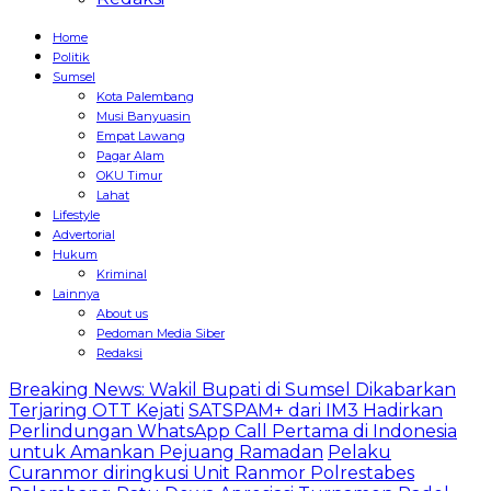
Home
Politik
Sumsel
Kota Palembang
Musi Banyuasin
Empat Lawang
Pagar Alam
OKU Timur
Lahat
Lifestyle
Advertorial
Hukum
Kriminal
Lainnya
About us
Pedoman Media Siber
Redaksi
Breaking News: Wakil Bupati di Sumsel Dikabarkan
Terjaring OTT Kejati
SATSPAM+ dari IM3 Hadirkan
Perlindungan WhatsApp Call Pertama di Indonesia
untuk Amankan Pejuang Ramadan
Pelaku
Curanmor diringkusi Unit Ranmor Polrestabes