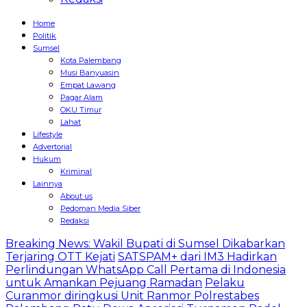
Home
Politik
Sumsel
Kota Palembang
Musi Banyuasin
Empat Lawang
Pagar Alam
OKU Timur
Lahat
Lifestyle
Advertorial
Hukum
Kriminal
Lainnya
About us
Pedoman Media Siber
Redaksi
Breaking News: Wakil Bupati di Sumsel Dikabarkan
Terjaring OTT Kejati
SATSPAM+ dari IM3 Hadirkan
Perlindungan WhatsApp Call Pertama di Indonesia
untuk Amankan Pejuang Ramadan
Pelaku
Curanmor diringkusi Unit Ranmor Polrestabes