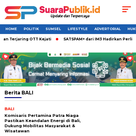
HOME
POLITIK
SUMSEL
LIFESTYLE
ADVERTORIAL
HUK
Terjaring OTT Kejati
SATSPAM+ dari IM3 Hadirkan Perlindun
Berita
BALI
BALI
Komisaris Pertamina Patra Niaga
Pastikan Keandalan Energi di Bali,
Dukung Mobilitas Masyarakat &
Wisatawan