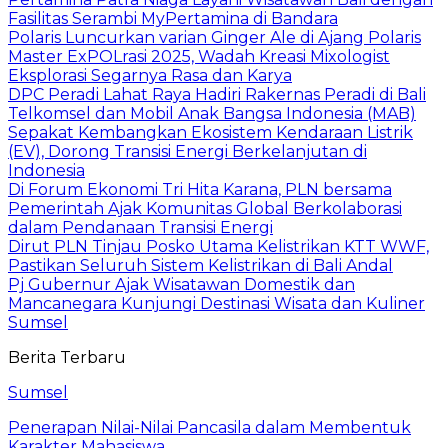
Fasilitas Serambi MyPertamina di Bandara
Polaris Luncurkan varian Ginger Ale di Ajang Polaris
Master ExPOLrasi 2025, Wadah Kreasi Mixologist
Eksplorasi Segarnya Rasa dan Karya
DPC Peradi Lahat Raya Hadiri Rakernas Peradi di Bali
Telkomsel dan Mobil Anak Bangsa Indonesia (MAB)
Sepakat Kembangkan Ekosistem Kendaraan Listrik
(EV), Dorong Transisi Energi Berkelanjutan di
Indonesia
Di Forum Ekonomi Tri Hita Karana, PLN bersama
Pemerintah Ajak Komunitas Global Berkolaborasi
dalam Pendanaan Transisi Energi
Dirut PLN Tinjau Posko Utama Kelistrikan KTT WWF,
Pastikan Seluruh Sistem Kelistrikan di Bali Andal
Pj Gubernur Ajak Wisatawan Domestik dan
Mancanegara Kunjungi Destinasi Wisata dan Kuliner
Sumsel
Berita Terbaru
Sumsel
Penerapan Nilai-Nilai Pancasila dalam Membentuk
Karakter Mahasiswa