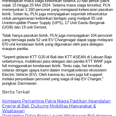
menetapkan masa siaga kelistrikan selama 10 hari penuh yakni
sejak 15 hingga 25 Mei 2024. Selama masa siaga tersebut, PLN
menerjunkan 1.160 personel yang mengawal kelancaran pasokan
listrik. Selain itu, PLN juga menyiagakan sejumlah infrastruktur
untuk pengamanan kelistrikan berlapis yang meliputi 55 unit
Uninterruptible Power Supply (UPS), 17 Unit Gardu Bergerak
(UGB) dan 19 unit Genset.
Tidak hanya pasokan listrik, PLN juga menyiagakan 104 personel
yang bersiaga pada 52 unit EV Chargeragar dapat sigap melayani
670 unit kendaraan listrik yang digunakan oleh para delegasi
maupun panitia.
“Seperti gelaran KTT G20 di Bali dan KTT ASEAN di Labuan Bajo
sebelumnya, mobilisasi para delegasi dan panitia KTT WWF juga
full menggunakan kendaraan listrik. Tentu saja, hal tersebut
selaras dengan upaya kami dalam mengakselerasi ekosistem
Electric Vehicle (EV). Oleh karena itu, kami juga full support
melalui penyediaan personel yang siaga di tiap EV Charger,”
pungkas Darmawan.
Berita Terkait
Komisaris Pertamina Patra Niaga Pastikan Keandalan
Energi di Bali, Dukung Mobilitas Masyarakat &
Wisatawan
Pertamina Patra Niaga Layani Wisatawan Bali dengan