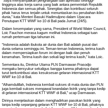
“Saya menyampaikan penghargaan dan apresiasi setinggi-
tingginya atas kerja sama yang baik antara pemerintah Republik
Indonesia dan semua pihak. Sinergitas dan kontribusi seluruh
pihak harus terus terjalin untuk menuntaskan isu perubahan iklim
dunia,” kata Menteri Basuki Hadimuljono dalam Upacara
Penutupan KTT WWF ke-10 di Bali pada Jumat (24/5).
Dalam kesempatan yang sama, President of World Water Council,
Loic Fauchon merasa kagum melihat Indonesia sebagai tuan
rumah pertemuan tiga tahunan ini.
“Indonesia adalah ibukota air dunia dan Bali adalah pusat dari
dunia selama seminggu ini. Teman-teman Indonesia, terima kasih
dalam mempersiapkan forum ini dengan baik dan penuh
keramahan. Terima kasih dan sekali lagi terima kasih,” kata Loic.
Sementara itu, Direktur Utama PLN Darmawan Prasodjo
mengaku bersyukur sekaligus bangga karena pihaknya dapat
turut berkontribusi atas kesuksesan gelaran internasional KTT
WWF ke-10 di Bali.
“Alhamdulillah, Indonesia kembali sukses di mata dunia dan PLN
juga kembali sukses mengawal keandalan listrik yang tanpa kedip
di gelaran internasional KTT WWF di Bali,” ucap Darmawan.
Dirinya menjelaskan dalam menghadirkan pasokan listrik yang
tanpa kedip sepanjang gelaran KTT WWF ke-10 di Bali, pihaknya