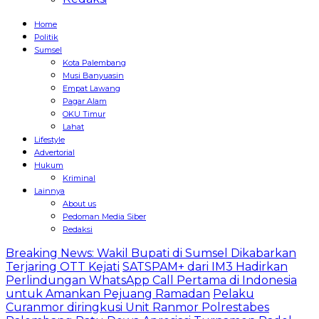
Home
Politik
Sumsel
Kota Palembang
Musi Banyuasin
Empat Lawang
Pagar Alam
OKU Timur
Lahat
Lifestyle
Advertorial
Hukum
Kriminal
Lainnya
About us
Pedoman Media Siber
Redaksi
Breaking News: Wakil Bupati di Sumsel Dikabarkan
Terjaring OTT Kejati
SATSPAM+ dari IM3 Hadirkan
Perlindungan WhatsApp Call Pertama di Indonesia
untuk Amankan Pejuang Ramadan
Pelaku
Curanmor diringkusi Unit Ranmor Polrestabes