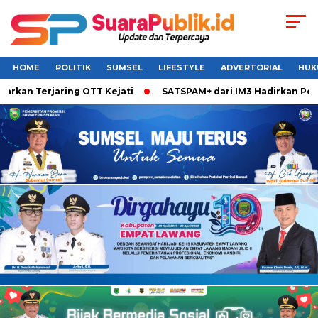
HOME
POLITIK
SUMSEL
LIFESTYLE
ADVERTORIAL
HUK
 Terjaring OTT Kejati
SATSPAM+ dari IM3 Hadirkan Perlindu