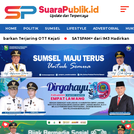
HOME
POLITIK
SUMSEL
LIFESTYLE
ADVERTORIAL
HUK
barkan Terjaring OTT Kejati
SATSPAM+ dari IM3 Hadirkan Per