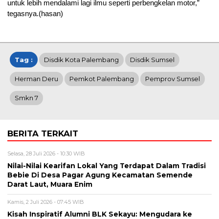
untuk lebih mendalami lagi ilmu seperti perbengkelan motor,”
tegasnya.(hasan)
Tag :
Disdik Kota Palembang
Disdik Sumsel
Herman Deru
Pemkot Palembang
Pemprov Sumsel
Smkn 7
BERITA TERKAIT
Selasa, 28 Juli 2026 - 10:30 WIB
Nilai-Nilai Kearifan Lokal Yang Terdapat Dalam Tradisi
Bebie Di Desa Pagar Agung Kecamatan Semende
Darat Laut, Muara Enim
Kamis, 2 Juli 2026 - 07:45 WIB
Kisah Inspiratif Alumni BLK Sekayu: Mengudara ke