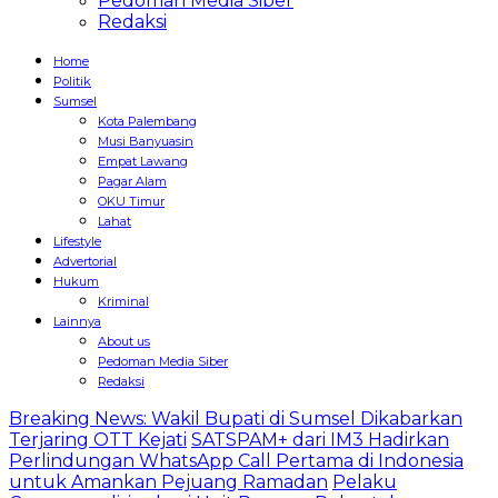
Pedoman Media Siber
Redaksi
Home
Politik
Sumsel
Kota Palembang
Musi Banyuasin
Empat Lawang
Pagar Alam
OKU Timur
Lahat
Lifestyle
Advertorial
Hukum
Kriminal
Lainnya
About us
Pedoman Media Siber
Redaksi
Breaking News: Wakil Bupati di Sumsel Dikabarkan
Terjaring OTT Kejati
SATSPAM+ dari IM3 Hadirkan
Perlindungan WhatsApp Call Pertama di Indonesia
untuk Amankan Pejuang Ramadan
Pelaku