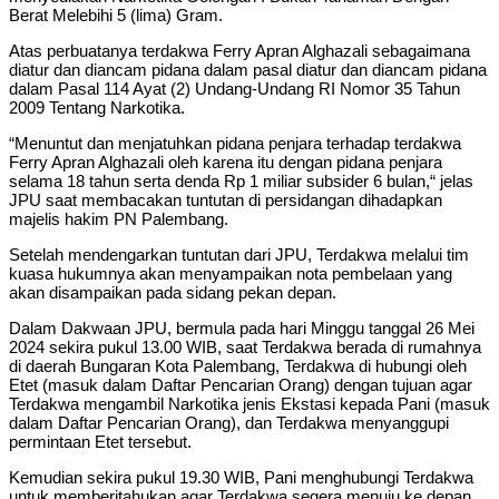
Berat Melebihi 5 (lima) Gram.
Atas perbuatanya terdakwa Ferry Apran Alghazali sebagaimana
diatur dan diancam pidana dalam pasal diatur dan diancam pidana
dalam Pasal 114 Ayat (2) Undang-Undang RI Nomor 35 Tahun
2009 Tentang Narkotika.
“Menuntut dan menjatuhkan pidana penjara terhadap terdakwa
Ferry Apran Alghazali oleh karena itu dengan pidana penjara
selama 18 tahun serta denda Rp 1 miliar subsider 6 bulan,“ jelas
JPU saat membacakan tuntutan di persidangan dihadapkan
majelis hakim PN Palembang.
Setelah mendengarkan tuntutan dari JPU, Terdakwa melalui tim
kuasa hukumnya akan menyampaikan nota pembelaan yang
akan disampaikan pada sidang pekan depan.
Dalam Dakwaan JPU, bermula pada hari Minggu tanggal 26 Mei
2024 sekira pukul 13.00 WIB, saat Terdakwa berada di rumahnya
di daerah Bungaran Kota Palembang, Terdakwa di hubungi oleh
Etet (masuk dalam Daftar Pencarian Orang) dengan tujuan agar
Terdakwa mengambil Narkotika jenis Ekstasi kepada Pani (masuk
dalam Daftar Pencarian Orang), dan Terdakwa menyanggupi
permintaan Etet tersebut.
Kemudian sekira pukul 19.30 WIB, Pani menghubungi Terdakwa
untuk memberitahukan agar Terdakwa segera menuju ke depan