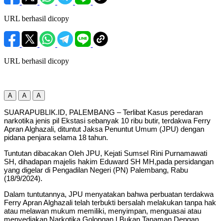
URL berhasil dicopy
URL berhasil dicopy
A
A
A
SUARAPUBLIK.ID, PALEMBANG – Terlibat Kasus peredaran
narkotika jenis pil Ekstasi sebanyak 10 ribu butir, terdakwa Ferry
Apran Alghazali, dituntut Jaksa Penuntut Umum (JPU) dengan
pidana penjara selama 18 tahun.
Tuntutan dibacakan Oleh JPU, Kejati Sumsel Rini Purnamawati
SH, dihadapan majelis hakim Eduward SH MH,pada persidangan
yang digelar di Pengadilan Negeri (PN) Palembang, Rabu
(18/9/2024).
Dalam tuntutannya, JPU menyatakan bahwa perbuatan terdakwa
Ferry Apran Alghazali telah terbukti bersalah melakukan tanpa hak
atau melawan mukum memiliki, menyimpan, menguasai atau
menyediakan Narkotika Golongan I Bukan Tanaman Dengan