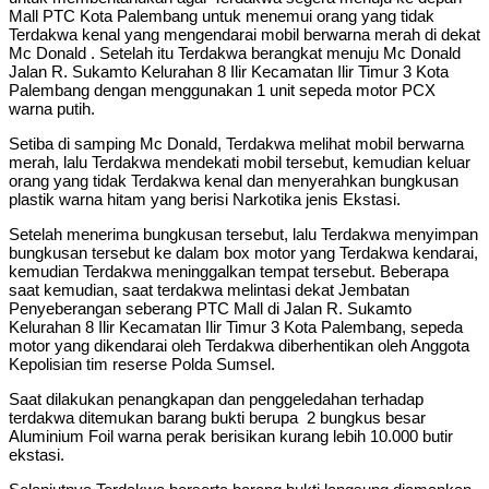
Mall PTC Kota Palembang untuk menemui orang yang tidak
Terdakwa kenal yang mengendarai mobil berwarna merah di dekat
Mc Donald . Setelah itu Terdakwa berangkat menuju Mc Donald
Jalan R. Sukamto Kelurahan 8 Ilir Kecamatan Ilir Timur 3 Kota
Palembang dengan menggunakan 1 unit sepeda motor PCX
warna putih.
Setiba di samping Mc Donald, Terdakwa melihat mobil berwarna
merah, lalu Terdakwa mendekati mobil tersebut, kemudian keluar
orang yang tidak Terdakwa kenal dan menyerahkan bungkusan
plastik warna hitam yang berisi Narkotika jenis Ekstasi.
Setelah menerima bungkusan tersebut, lalu Terdakwa menyimpan
bungkusan tersebut ke dalam box motor yang Terdakwa kendarai,
kemudian Terdakwa meninggalkan tempat tersebut. Beberapa
saat kemudian, saat terdakwa melintasi dekat Jembatan
Penyeberangan seberang PTC Mall di Jalan R. Sukamto
Kelurahan 8 Ilir Kecamatan Ilir Timur 3 Kota Palembang, sepeda
motor yang dikendarai oleh Terdakwa diberhentikan oleh Anggota
Kepolisian tim reserse Polda Sumsel.
Saat dilakukan penangkapan dan penggeledahan terhadap
terdakwa ditemukan barang bukti berupa 2 bungkus besar
Aluminium Foil warna perak berisikan kurang lebih 10.000 butir
ekstasi.