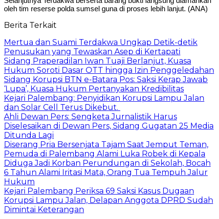
Selanjutnya Terdakwa berserta barang bukti langsung diamankan
oleh tim reserse polda sumsel guna di proses lebih lanjut. (ANA)
Berita Terkait
Mertua dan Suami Terdakwa Ungkap Detik-detik
Penusukan yang Tewaskan Asep di Kertapati
Sidang Praperadilan Iwan Tuaji Berlanjut, Kuasa
Hukum Soroti Dasar OTT hingga Izin Penggeledahan
Sidang Korupsi BTN e-Batara Pos: Saksi Kerap Jawab
‘Lupa’, Kuasa Hukum Pertanyakan Kredibilitas
Kejari Palembang: Penyidikan Korupsi Lampu Jalan
dan Solar Cell Terus Dikebut.
Ahli Dewan Pers: Sengketa Jurnalistik Harus
Diselesaikan di Dewan Pers, Sidang Gugatan 25 Media
Ditunda Lagi
Diserang Pria Bersenjata Tajam Saat Jemput Teman,
Pemuda di Palembang Alami Luka Robek di Kepala
Diduga Jadi Korban Perundungan di Sekolah, Bocah
6 Tahun Alami Iritasi Mata, Orang Tua Tempuh Jalur
Hukum
Kejari Palembang Periksa 69 Saksi Kasus Dugaan
Korupsi Lampu Jalan, Delapan Anggota DPRD Sudah
Dimintai Keterangan